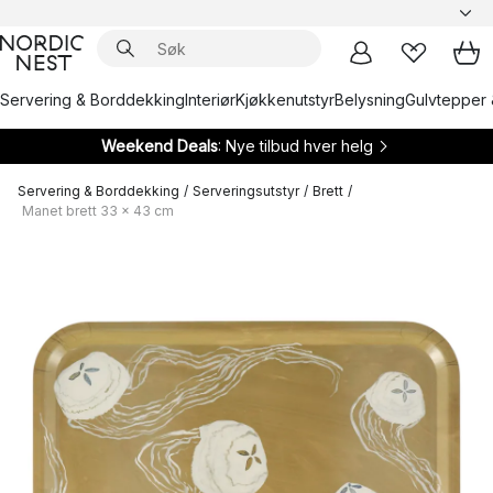
Servering & Borddekking
Interiør
Kjøkkenutstyr
Belysning
Gulvtepper 
Weekend Deals
: Nye tilbud hver helg
Servering & Borddekking
/
Serveringsutstyr
/
Brett
/
Manet brett 33 x 43 cm