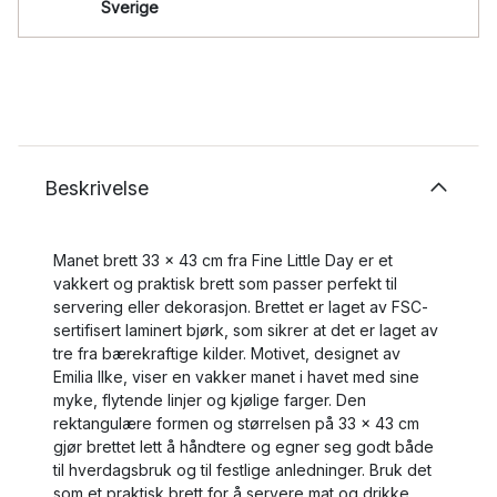
Sverige
Beskrivelse
Manet brett 33 x 43 cm fra Fine Little Day er et
vakkert og praktisk brett som passer perfekt til
servering eller dekorasjon. Brettet er laget av FSC-
sertifisert laminert bjørk, som sikrer at det er laget av
tre fra bærekraftige kilder. Motivet, designet av
Emilia Ilke, viser en vakker manet i havet med sine
myke, flytende linjer og kjølige farger. Den
rektangulære formen og størrelsen på 33 x 43 cm
gjør brettet lett å håndtere og egner seg godt både
til hverdagsbruk og til festlige anledninger. Bruk det
som et praktisk brett for å servere mat og drikke,