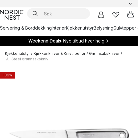
Servering & Borddekking
Interiør
Kjøkkenutstyr
Belysning
Gulvtepper 
Weekend Deals
: Nye tilbud hver helg
Kjøkkenutstyr
/
Kjøkkenkniver & Knivtilbehør
/
Grønnsakskniver
/
All Steel grønnsakskniv
-36%