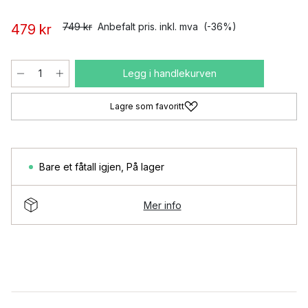
749 kr
Anbefalt pris. inkl. mva
(-36%)
479 kr
Legg i handlekurven
Lagre som favoritt
Bare et fåtall igjen
,
På lager
Mer info