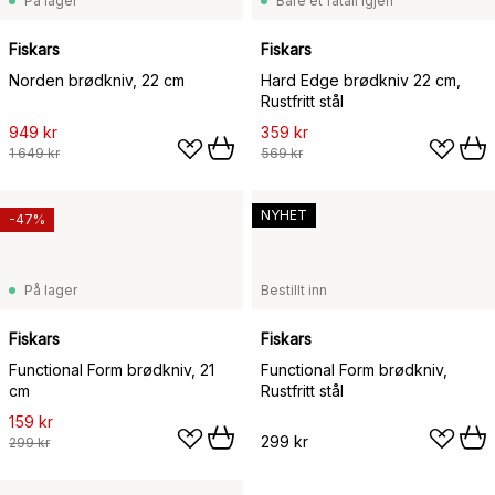
På lager
Bare et fåtall igjen
Fiskars
Fiskars
Norden brødkniv, 22 cm
Hard Edge brødkniv 22 cm,
Rustfritt stål
949 kr
359 kr
1 649 kr
569 kr
NYHET
-47%
På lager
Bestillt inn
Fiskars
Fiskars
Functional Form brødkniv, 21
Functional Form brødkniv,
cm
Rustfritt stål
159 kr
299 kr
299 kr