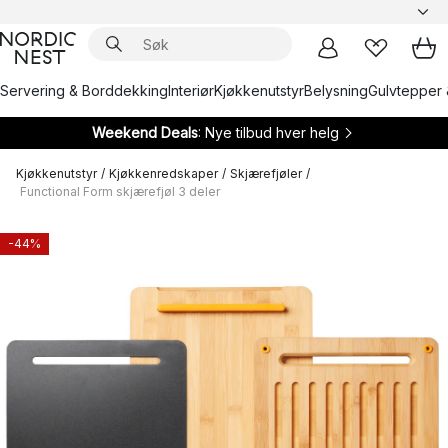
Servering & Borddekking
Interiør
Kjøkkenutstyr
Belysning
Gulvtepper 
Weekend Deals
: Nye tilbud hver helg
Kjøkkenutstyr
/
Kjøkkenredskaper
/
Skjærefjøler
/
Functional Form skjærefjøl 3 deler
-44%