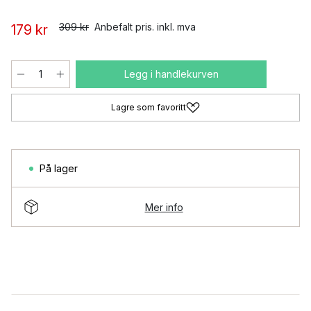
309 kr
Anbefalt pris. inkl. mva
179 kr
Legg i handlekurven
Lagre som favoritt
På lager
Mer info