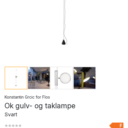
Konstantin Grcic
for
Flos
Ok gulv- og taklampe
Svart
F