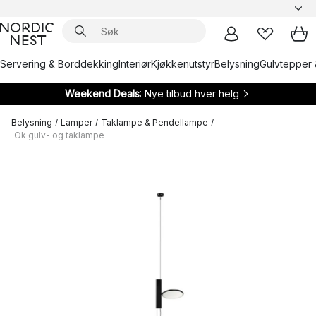
Servering & Borddekking
Interiør
Kjøkkenutstyr
Belysning
Gulvtepper 
Weekend Deals
: Nye tilbud hver helg
Belysning
/
Lamper
/
Taklampe & Pendellampe
/
Ok gulv- og taklampe