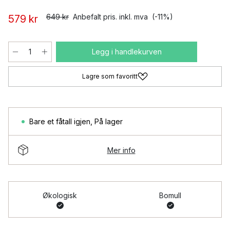
649 kr
Anbefalt pris. inkl. mva
(-11%)
579 kr
Legg i handlekurven
Lagre som favoritt
Bare et fåtall igjen
,
På lager
Mer info
Økologisk
Bomull