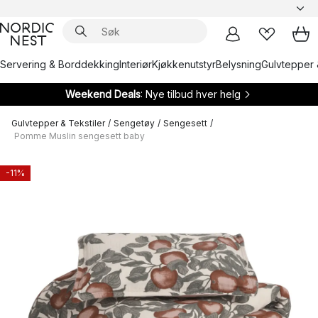
Servering & Borddekking
Interiør
Kjøkkenutstyr
Belysning
Gulvtepper 
Weekend Deals
: Nye tilbud hver helg
Gulvtepper & Tekstiler
/
Sengetøy
/
Sengesett
/
Pomme Muslin sengesett baby
-11%