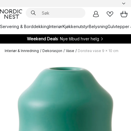
Servering & Borddekking
Interiør
Kjøkkenutstyr
Belysning
Gulvtepper 
Weekend Deals
: Nye tilbud hver helg
Interiør & Innredning
/
Dekorasjon
/
Vase
/
Dorotea vase 9 x 10 cm