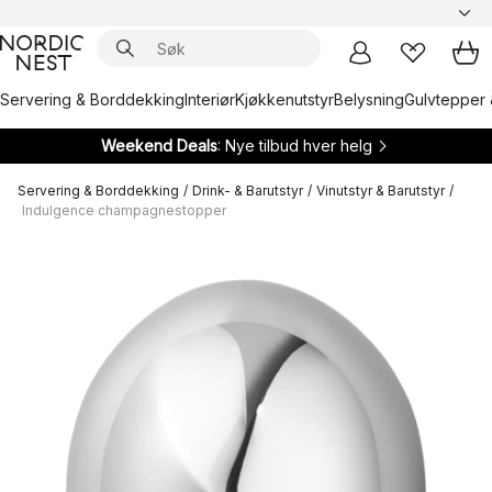
Servering & Borddekking
Interiør
Kjøkkenutstyr
Belysning
Gulvtepper 
Weekend Deals
: Nye tilbud hver helg
Servering & Borddekking
/
Drink- & Barutstyr
/
Vinutstyr & Barutstyr
/
Indulgence champagnestopper