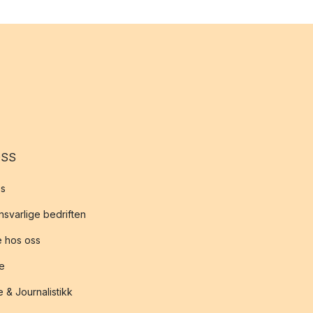
OSS
s
svarlige bedriften
 hos oss
te
 & Journalistikk