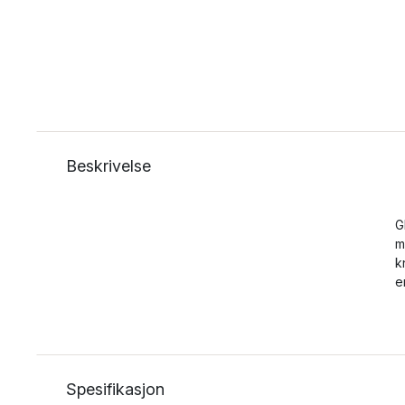
Beskrivelse
G
m
k
e
Spesifikasjon