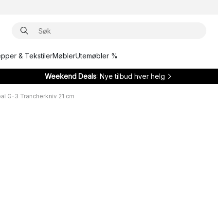
epper & Tekstiler
Møbler
Utemøbler %
Weekend Deals
: Nye tilbud hver helg
al G-3 Trancherkniv 21 cm