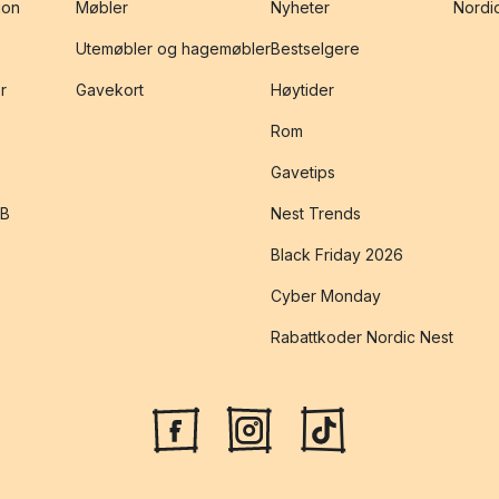
jon
Møbler
Nyheter
Nordic
Utemøbler og hagemøbler
Bestselgere
r
Gavekort
Høytider
Rom
Gavetips
2B
Nest Trends
Black Friday 2026
Cyber Monday
Rabattkoder Nordic Nest