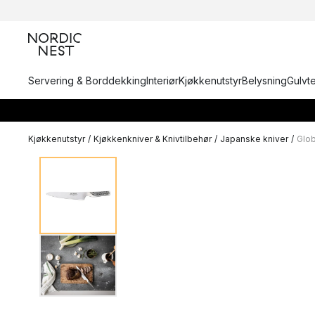
Servering & Borddekking
Interiør
Kjøkkenutstyr
Belysning
Gulvt
Kjøkkenutstyr
/
Kjøkkenkniver & Knivtilbehør
/
Japanske kniver
/
Glob