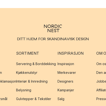
DITT HJEM FOR SKANDINAVISK DESIGN
SORTIMENT
INSPIRASJON
OM 
Servering & Borddekking
Inspirasjon
Om os
on
Kjøkkenutstyr
Merkevarer
Den an
reklamasjon
Interiør & Innredning
Designers
Jobbe
Belysning
Kampanjer
Affilia
rsmål
Gulvtepper & Tekstiler
Salg
Presse