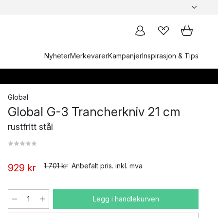
Nyheter
Merkevarer
Kampanjer
Inspirasjon & Tips
Global
Global G-3 Trancherkniv 21 cm
rustfritt stål
1 701 kr
Anbefalt pris. inkl. mva
929 kr
Legg i handlekurven