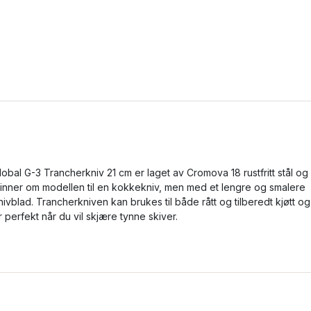
lobal G-3 Trancherkniv 21 cm er laget av Cromova 18 rustfritt stål og
inner om modellen til en kokkekniv, men med et lengre og smalere
nivblad. Trancherkniven kan brukes til både rått og tilberedt kjøtt og
r perfekt når du vil skjære tynne skiver.