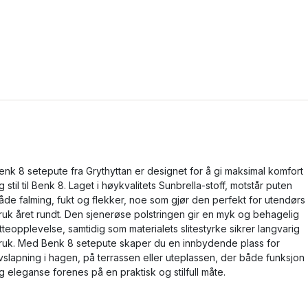
enk 8 setepute fra Grythyttan er designet for å gi maksimal komfort
g stil til Benk 8. Laget i høykvalitets Sunbrella-stoff, motstår puten
åde falming, fukt og flekker, noe som gjør den perfekt for utendørs
ruk året rundt. Den sjenerøse polstringen gir en myk og behagelig
itteopplevelse, samtidig som materialets slitestyrke sikrer langvarig
ruk. Med Benk 8 setepute skaper du en innbydende plass for
vslapning i hagen, på terrassen eller uteplassen, der både funksjon
g eleganse forenes på en praktisk og stilfull måte.