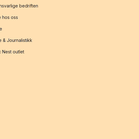
svarlige bedriften
 hos oss
te
 & Journalistikk
 Nest outlet