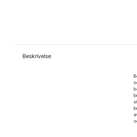
Beskrivelse
B
o
b
b
s
b
a
o