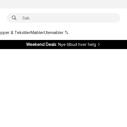
epper & Tekstiler
Møbler
Utemøbler %
Weekend Deals
: Nye tilbud hver helg