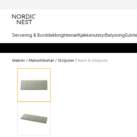
Servering & Borddekking
Interiør
Kjøkkenutstyr
Belysning
Gulvt
Møbler
/
Møbeltilbehør
/
Stolputer
/
Benk 8 sittepute