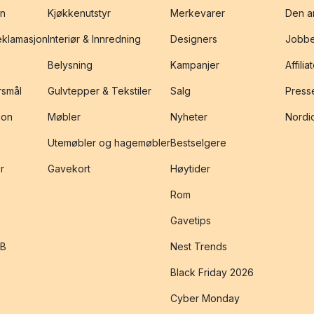
on
Kjøkkenutstyr
Merkevarer
Den an
reklamasjon
Interiør & Innredning
Designers
Jobbe
Belysning
Kampanjer
Affilia
rsmål
Gulvtepper & Tekstiler
Salg
Presse
jon
Møbler
Nyheter
Nordic
Utemøbler og hagemøbler
Bestselgere
r
Gavekort
Høytider
Rom
Gavetips
2B
Nest Trends
Black Friday 2026
Cyber Monday