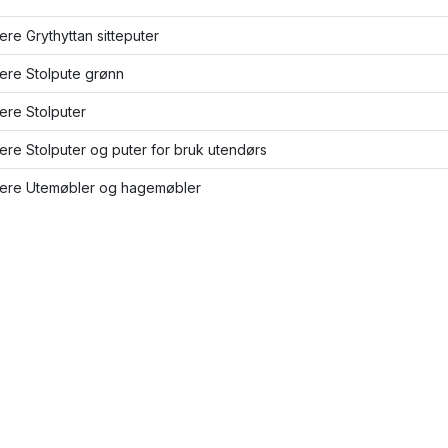
lere Grythyttan sitteputer
lere Stolpute grønn
lere Stolputer
lere Stolputer og puter for bruk utendørs
flere Utemøbler og hagemøbler