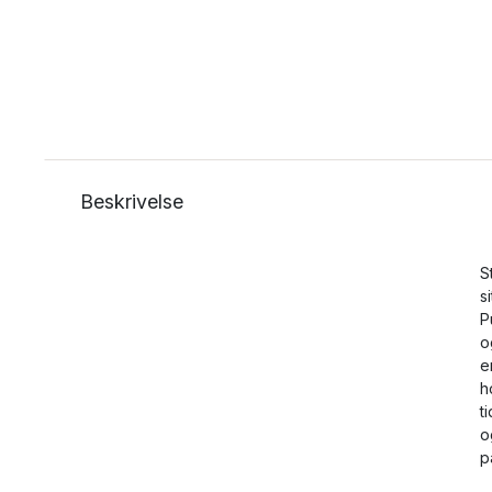
Beskrivelse
S
s
P
o
e
h
t
o
p