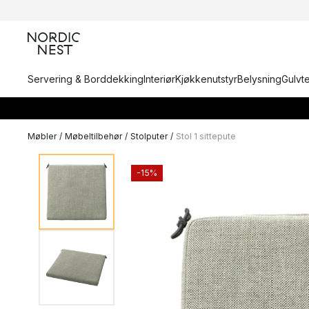
Servering & Borddekking
Interiør
Kjøkkenutstyr
Belysning
Gulvt
Møbler
/
Møbeltilbehør
/
Stolputer
/
Stol 1 sittepute
-15%