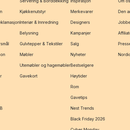
Servering & Borddekking
Inspirasjon
Om os
on
Kjøkkenutstyr
Merkevarer
Den an
reklamasjon
Interiør & Innredning
Designers
Jobbe
Belysning
Kampanjer
Affilia
rsmål
Gulvtepper & Tekstiler
Salg
Presse
jon
Møbler
Nyheter
Nordic
Utemøbler og hagemøbler
Bestselgere
r
Gavekort
Høytider
Rom
Gavetips
2B
Nest Trends
Black Friday 2026
Cyber Monday