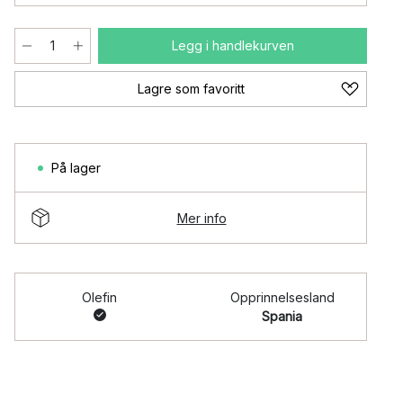
Legg i handlekurven
Lagre som favoritt
På lager
Mer info
Olefin
Opprinnelsesland
Spania