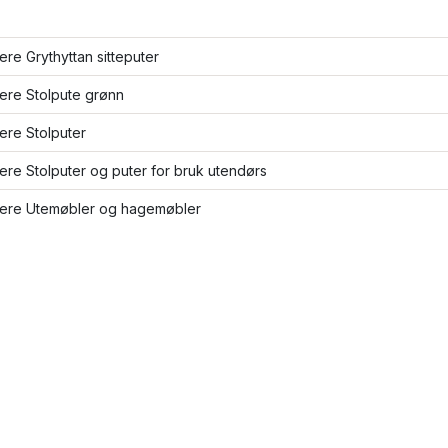
lere Grythyttan sitteputer
lere Stolpute grønn
lere Stolputer
lere Stolputer og puter for bruk utendørs
flere Utemøbler og hagemøbler