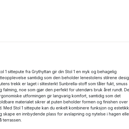
tol 1 sittepute fra Grythyttan gir din Stol 1 en myk og behagelig
itteopplevelse samtidig som den beholder lenestolens stilrene desig
utens trekk er laget i slitesterkt Sunbrella-stoff som tåler fukt, smuss
g falming, noe som gjør den perfekt for utendørs bruk året rundt. D
rgonomiske utformingen gir langvarig komfort, samtidig som det
oldbare materialet sikrer at puten beholder formen og finishen over
id. Med Stol 1 sittepute kan du enkelt kombinere funksjon og estetikk
g skape en innbydende plass for avslapning og nytelse i hagen elle
å terrassen.