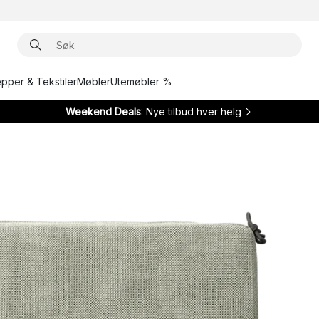
epper & Tekstiler
Møbler
Utemøbler %
Weekend Deals
: Nye tilbud hver helg