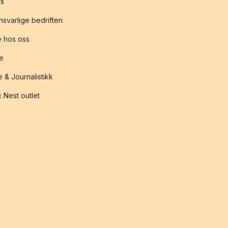
s
svarlige bedriften
 hos oss
te
 & Journalistikk
 Nest outlet