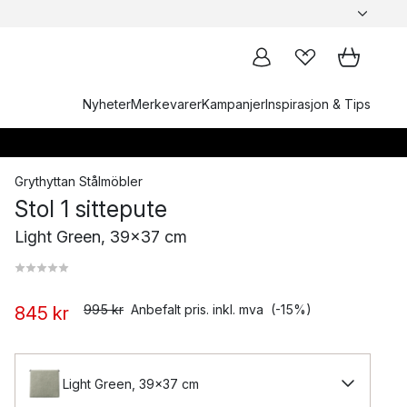
Nyheter
Merkevarer
Kampanjer
Inspirasjon & Tips
Grythyttan Stålmöbler
Stol 1 sittepute
Light Green, 39x37 cm
995 kr
Anbefalt pris. inkl. mva
(-15%)
845 kr
Light Green, 39x37 cm