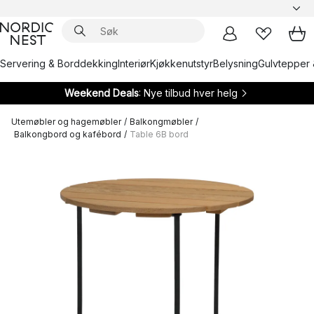
Servering & Borddekking
Interiør
Kjøkkenutstyr
Belysning
Gulvtepper 
Weekend Deals
: Nye tilbud hver helg
Utemøbler og hagemøbler
/
Balkongmøbler
/
Balkongbord og kafébord
/
Table 6B bord