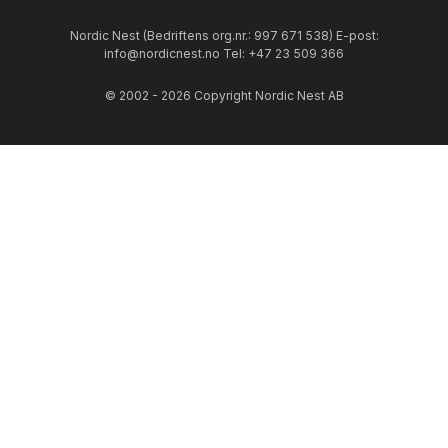
Nordic Nest (Bedriftens org.nr.: 997 671 538) E-post:
info@nordicnest.no Tel: +47 23 509 366
© 2002 - 2026 Copyright Nordic Nest AB