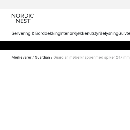
Servering & Borddekking
Interiør
Kjøkkenutstyr
Belysning
Gulvt
Merkevarer
/
Guardian
/
Guardian møbelknapper med spiker Ø17 mm