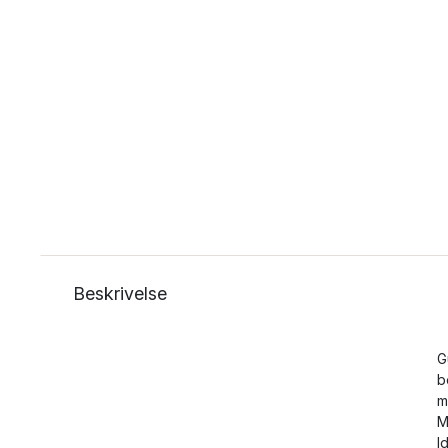
Beskrivelse
G
b
m
M
I