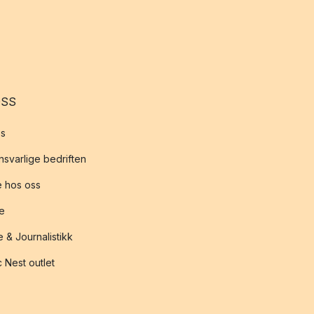
OSS
s
svarlige bedriften
 hos oss
te
 & Journalistikk
 Nest outlet