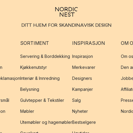
DITT HJEM FOR SKANDINAVISK DESIGN
SORTIMENT
INSPIRASJON
OM 
Servering & Borddekking
Inspirasjon
Om os
on
Kjøkkenutstyr
Merkevarer
Den an
reklamasjon
Interiør & Innredning
Designers
Jobbe
Belysning
Kampanjer
Affilia
rsmål
Gulvtepper & Tekstiler
Salg
Presse
jon
Møbler
Nyheter
Nordic
Utemøbler og hagemøbler
Bestselgere