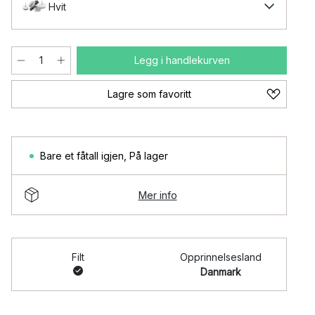
Hvit
Legg i handlekurven
Lagre som favoritt
Bare et fåtall igjen
,
På lager
Mer info
Filt
Opprinnelsesland
Danmark