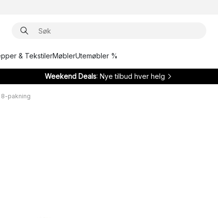
epper & Tekstiler
Møbler
Utemøbler %
Weekend Deals
: Nye tilbud hver helg
 8-pakning