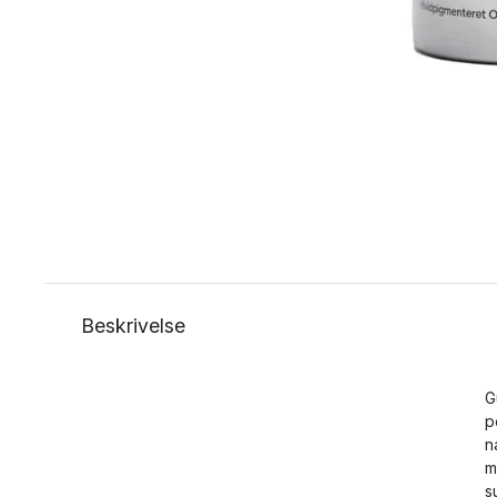
Beskrivelse
G
p
n
m
s