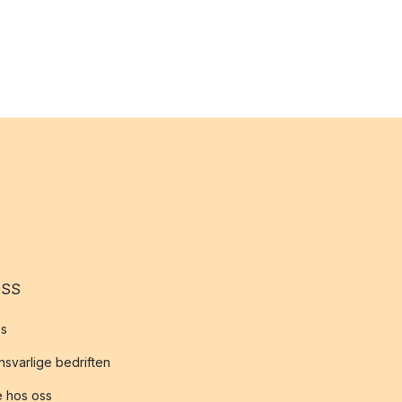
OSS
s
svarlige bedriften
 hos oss