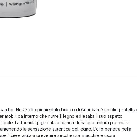
uardian Nr. 27 olio pigmentato bianco di Guardian è un olio protettiv
er mobili da interno che nutre il legno ed esalta il suo aspetto
aturale. La formula pigmentata bianca dona una finitura più chiara
antenendo la sensazione autentica del legno. L’olio penetra nella
uperficie e aiuta a prevenire secchezza, macchie e usura,