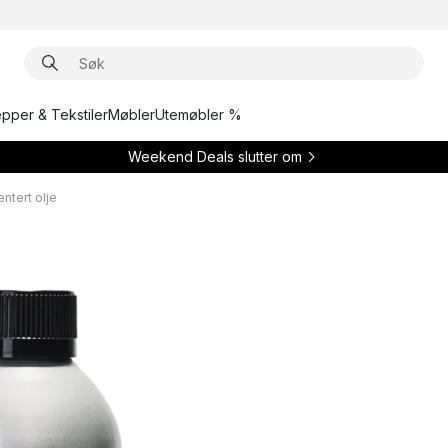
epper & Tekstiler
Møbler
Utemøbler %
Weekend Deals slutter om
ntert olje