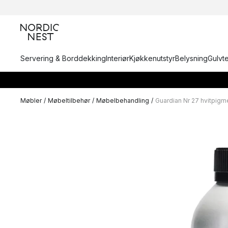
Servering & Borddekking
Interiør
Kjøkkenutstyr
Belysning
Gulvt
Møbler
/
Møbeltilbehør
/
Møbelbehandling
/
Guardian Nr 27 hvitpigme