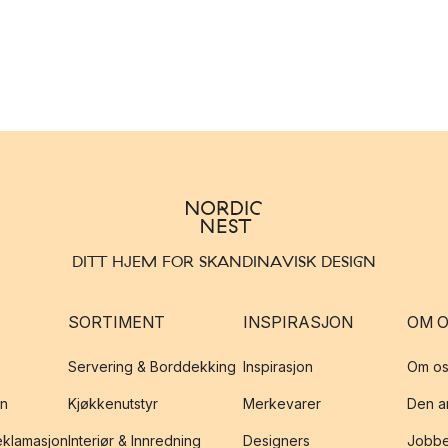
DITT HJEM FOR SKANDINAVISK DESIGN
SORTIMENT
INSPIRASJON
OM 
Servering & Borddekking
Inspirasjon
Om os
on
Kjøkkenutstyr
Merkevarer
Den an
reklamasjon
Interiør & Innredning
Designers
Jobbe