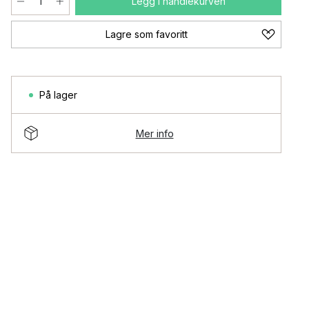
Legg i handlekurven
Lagre som favoritt
På lager
Mer info