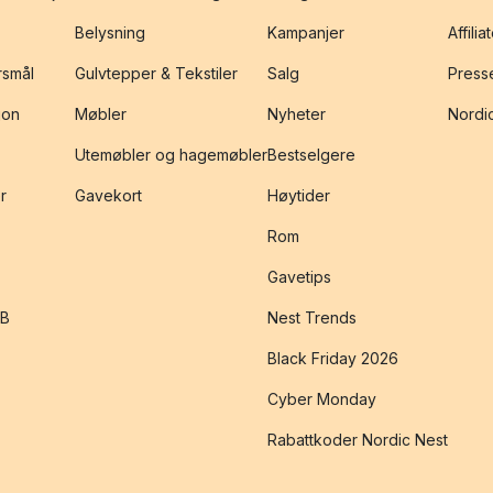
Belysning
Kampanjer
Affilia
rsmål
Gulvtepper & Tekstiler
Salg
Presse
jon
Møbler
Nyheter
Nordic
Utemøbler og hagemøbler
Bestselgere
r
Gavekort
Høytider
Rom
Gavetips
2B
Nest Trends
Black Friday 2026
Cyber Monday
Rabattkoder Nordic Nest