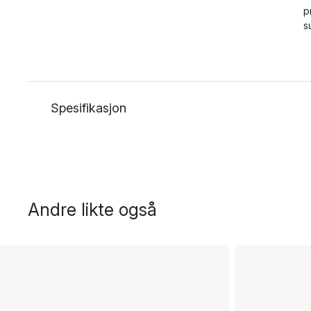
p
s
Spesifikasjon
Andre likte også