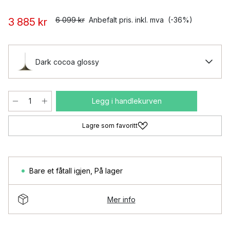
6 099 kr
Anbefalt pris. inkl. mva
(-36%)
3 885 kr
Dark cocoa glossy
Legg i handlekurven
Lagre som favoritt
Bare et fåtall igjen
,
På lager
Mer info