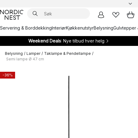
Servering & Borddekking
Interiør
Kjøkkenutstyr
Belysning
Gulvtepper 
Weekend Deals
: Nye tilbud hver helg
Belysning
/
Lamper
/
Taklampe & Pendellampe
/
Semi lampe Ø 47 cm
-36%