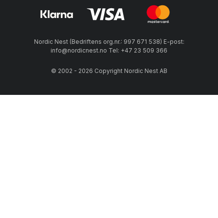
Nordic Nest (Bedriftens org.nr.: 997 671 538) E-post:
info@nordicnest.no Tel: +47 23 509 366
© 2002 - 2026 Copyright Nordic Nest AB