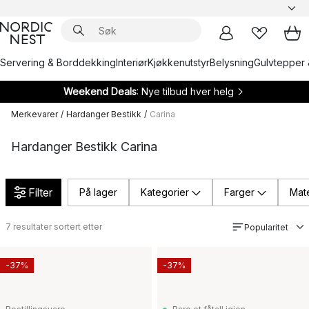
Servering & Borddekking
Interiør
Kjøkkenutstyr
Belysning
Gulvtepper 
Weekend Deals
: Nye tilbud hver helg
Merkevarer
/
Hardanger Bestikk
/
Carina
Hardanger Bestikk Carina
Filter
På lager
Kategorier
Farger
Mate
7
resultater sortert etter
Popularitet
-37%
-37%