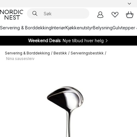
Servering & Borddekking
Interiør
Kjøkkenutstyr
Belysning
Gulvtepper 
Weekend Deals
: Nye tilbud hver helg
Servering & Borddekking
/
Bestikk
/
Serveringsbestikk
/
Nina sausesleiv