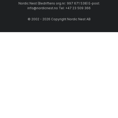
Nordic Nest (Bedriftens org.nr.: 997 671 538) E-post:
info@nordicnest.no Tel: +47 23 509 366
© 2002 - 2026 Copyright Nordic Nest AB