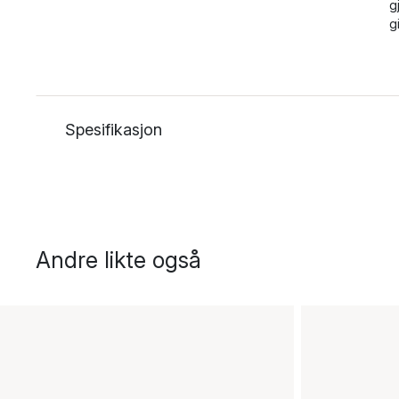
g
g
Spesifikasjon
Andre likte også