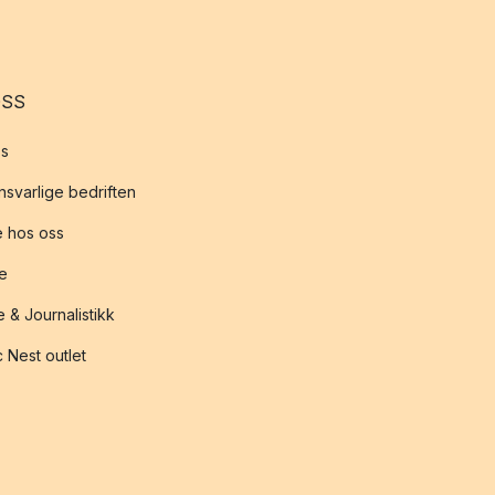
OSS
s
svarlige bedriften
 hos oss
te
 & Journalistikk
 Nest outlet