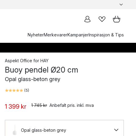
Nyheter
Merkevarer
Kampanjer
Inspirasjon & Tips
Aspekt Office
for
HAY
Buoy pendel Ø20 cm
Opal glass-beton grey
(
5
)
1 745 kr
Anbefalt pris. inkl. mva
1 399 kr
Opal glass-beton grey