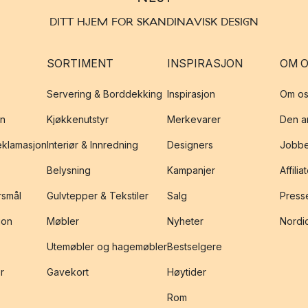
DITT HJEM FOR SKANDINAVISK DESIGN
SORTIMENT
INSPIRASJON
OM 
Servering & Borddekking
Inspirasjon
Om os
on
Kjøkkenutstyr
Merkevarer
Den an
reklamasjon
Interiør & Innredning
Designers
Jobbe
Belysning
Kampanjer
Affilia
rsmål
Gulvtepper & Tekstiler
Salg
Presse
jon
Møbler
Nyheter
Nordic
Utemøbler og hagemøbler
Bestselgere
r
Gavekort
Høytider
Rom