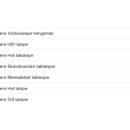
flere Vinduslampe hengende
lere HAY lampe
lere Hvit taklampe
lere Skandinaviske taklamper
lere Minimalistisk taklampe
lere Hvit lampe
lere Grå lamper