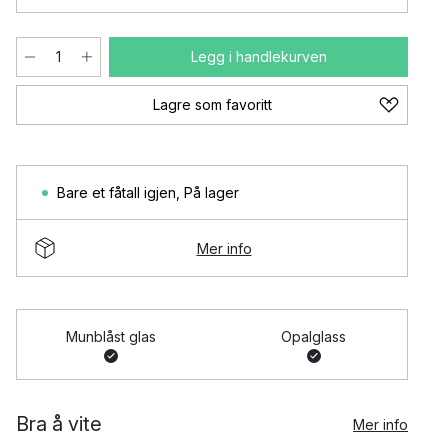
Legg i handlekurven
Lagre som favoritt
Bare et fåtall igjen
,
På lager
Mer info
Munblåst glas
Opalglass
Bra å vite
Mer info