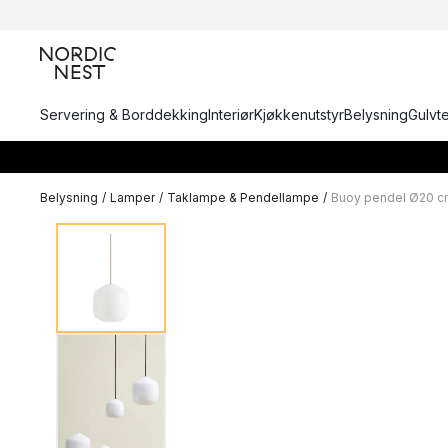
Servering & Borddekking
Interiør
Kjøkkenutstyr
Belysning
Gulvt
Belysning
/
Lamper
/
Taklampe & Pendellampe
/
Buoy pendel Ø20 