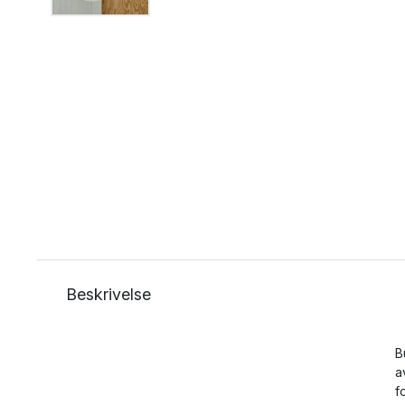
Beskrivelse
B
a
f