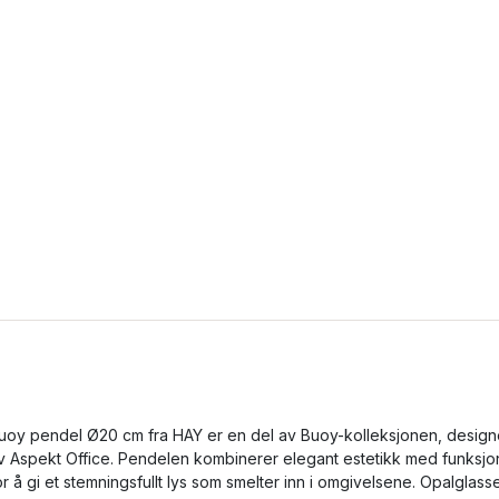
uoy pendel Ø20 cm fra HAY er en del av Buoy-kolleksjonen, design
v Aspekt Office. Pendelen kombinerer elegant estetikk med funksjo
or å gi et stemningsfullt lys som smelter inn i omgivelsene. Opalglass