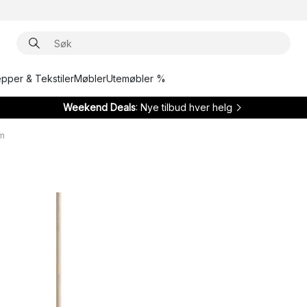
epper & Tekstiler
Møbler
Utemøbler %
Weekend Deals
: Nye tilbud hver helg
cm