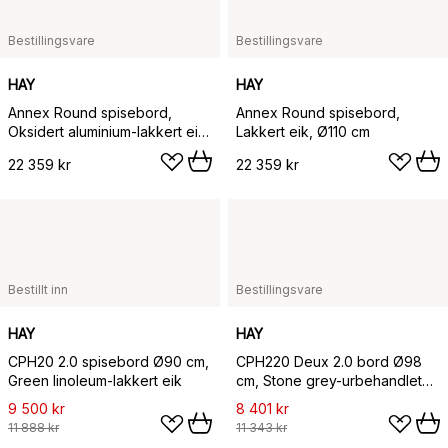
Bestillingsvare
Bestillingsvare
HAY
HAY
Annex Round spisebord,
Annex Round spisebord,
Oksidert aluminium-lakkert eik,
Lakkert eik, Ø110 cm
Ø110 cm
22 359 kr
22 359 kr
Bestillt inn
Bestillingsvare
HAY
HAY
CPH20 2.0 spisebord Ø90 cm,
CPH220 Deux 2.0 bord Ø98
Green linoleum-lakkert eik
cm, Stone grey-urbehandlet
bøk
9 500 kr
8 401 kr
11 888 kr
11 343 kr