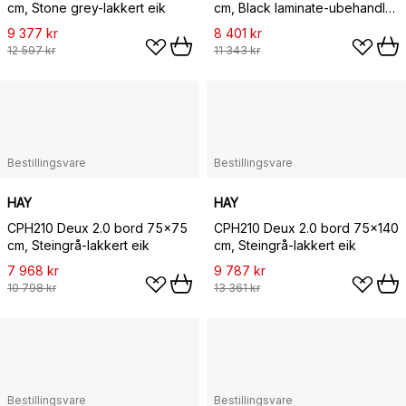
cm, Stone grey-lakkert eik
cm, Black laminate-ubehandlet
bøk
9 377 kr
8 401 kr
12 597 kr
11 343 kr
Bestillingsvare
Bestillingsvare
HAY
HAY
CPH210 Deux 2.0 bord 75x75
CPH210 Deux 2.0 bord 75x140
cm, Steingrå-lakkert eik
cm, Steingrå-lakkert eik
7 968 kr
9 787 kr
10 798 kr
13 361 kr
Bestillingsvare
Bestillingsvare