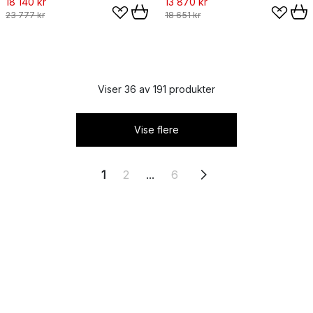
18 140 kr
13 870 kr
23 777 kr
18 651 kr
Viser 36 av 191 produkter
Vise flere
1
2
...
6