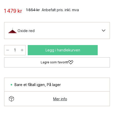
1 854 kr
Anbefalt pris. inkl. mva
1 479 kr
Oxide red
Legg i handlekurven
Lagre som favoritt
Bare et fåtall igjen
,
På lager
Mer info