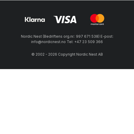
Nordic Nest (Bedriftens org.nr.: 997 671 538) E-post:
info@nordicnest.no Tel: +47 23 509 366
© 2002 - 2026 Copyright Nordic Nest AB