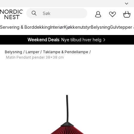
Servering & Borddekking
Interiør
Kjøkkenutstyr
Belysning
Gulvtepper 
Weekend Deals
: Nye tilbud hver helg
Belysning
/
Lamper
/
Taklampe & Pendellampe
/
Matin Pendant pendel 38x38 cm