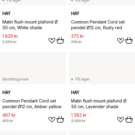
På lager
På lager
HAY
HAY
Matin flush mount plafond Ø
Common Pendant Cord set
50 cm, White shade
pendel Ø12 cm, Rusty red
1 829 kr
375 kr
2 290 kr
610 kr
Bestillingsvare
På lager
HAY
HAY
Common Pendant Cord set
Matin flush mount plafond Ø
pendel Ø12 cm, Amber yellow
50 cm, Lavender shade
467 kr
1 582 kr
610 kr
2 290 kr