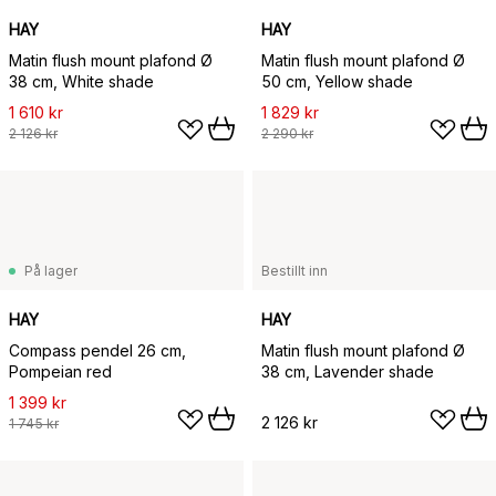
HAY
HAY
Matin flush mount plafond Ø
Matin flush mount plafond Ø
38 cm, White shade
50 cm, Yellow shade
1 610 kr
1 829 kr
2 126 kr
2 290 kr
På lager
Bestillt inn
HAY
HAY
Compass pendel 26 cm,
Matin flush mount plafond Ø
Pompeian red
38 cm, Lavender shade
1 399 kr
2 126 kr
1 745 kr