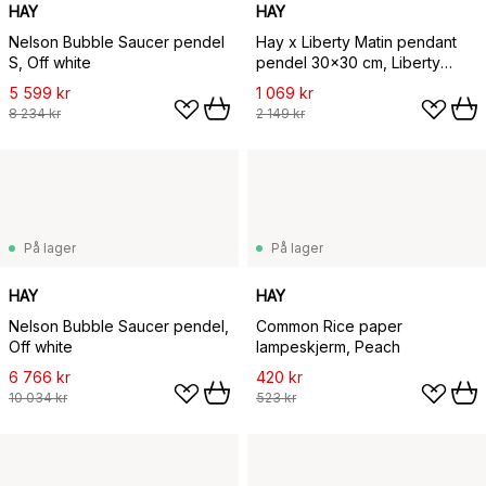
HAY
HAY
Nelson Bubble Saucer pendel
Hay x Liberty Matin pendant
S, Off white
pendel 30x30 cm, Liberty
Cherry Drop
5 599 kr
1 069 kr
8 234 kr
2 149 kr
På lager
På lager
HAY
HAY
Nelson Bubble Saucer pendel,
Common Rice paper
Off white
lampeskjerm, Peach
6 766 kr
420 kr
10 034 kr
523 kr