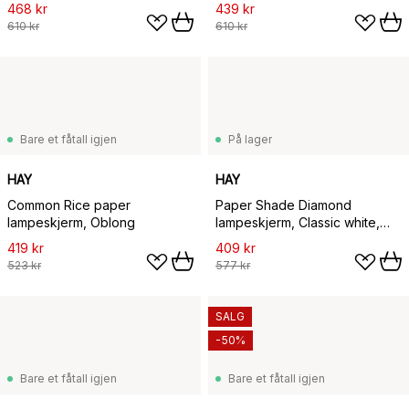
468 kr
439 kr
610 kr
610 kr
Bare et fåtall igjen
På lager
HAY
HAY
Common Rice paper
Paper Shade Diamond
lampeskjerm, Oblong
lampeskjerm, Classic white,
Ø50 cm
419 kr
409 kr
523 kr
577 kr
SALG
-50%
Bare et fåtall igjen
Bare et fåtall igjen