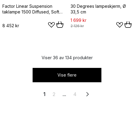
Factor Linear Suspension
30 Degrees lampeskjerm, Ø
taklampe 1500 Diffused, Soft
33,5 cm
black
1 699 kr
8 452 kr
2 126 kr
Viser 36 av 134 produkter
Vise flere
1
2
...
4