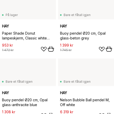
På lager
Bare et fåtall igjen
HAY
HAY
Paper Shade Donut
Buoy pendel Ø20 cm, Opal
lampeskjerm, Classic white
glass-beton grey
Ø80
953 kr
1 399 kr
1 472 kr
1 745 kr
Bare et fåtall igjen
Bare et fåtall igjen
HAY
HAY
Buoy pendel Ø20 cm, Opal
Nelson Bubble Ball pendel M,
glass-anthracite blue
Off white
1 308 kr
6 319 kr