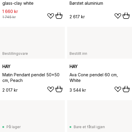
glass-clay white
Børstet aluminium
1 660 kr
2 617 kr
1 745 kr
Bestillingsvare
Bestillt inn
HAY
HAY
Matin Pendant pendel 50x50
Ava Cone pendel 60 cm,
cm, Peach
White
2 017 kr
3 544 kr
På lager
Bare et fåtall igjen