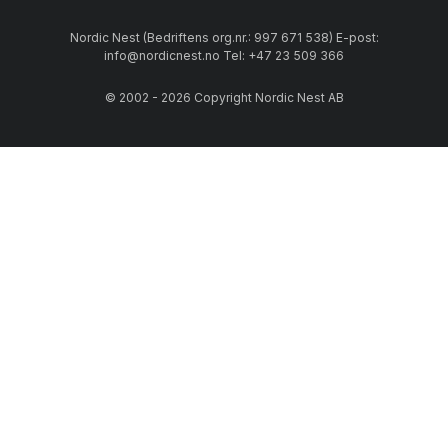
Nordic Nest (Bedriftens org.nr.: 997 671 538) E-post:
info@nordicnest.no Tel: +47 23 509 366
© 2002 - 2026 Copyright Nordic Nest AB