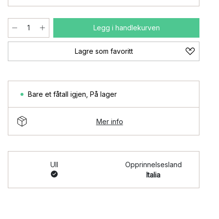
Legg i handlekurven
Lagre som favoritt
Bare et fåtall igjen
,
På lager
Mer info
Ull
Opprinnelsesland
Italia