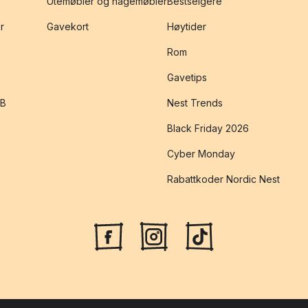
Utemøbler og hagemøbler
Bestselgere
r
Gavekort
Høytider
Rom
Gavetips
2B
Nest Trends
Black Friday 2026
Cyber Monday
Rabattkoder Nordic Nest