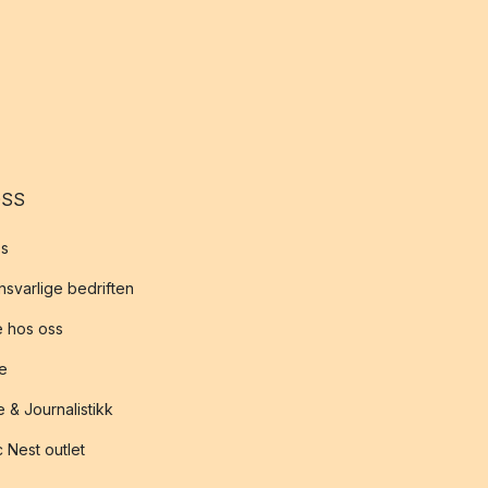
OSS
s
svarlige bedriften
 hos oss
te
 & Journalistikk
 Nest outlet