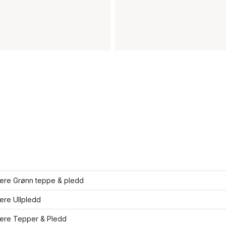
lere Grønn teppe & pledd
lere Ullpledd
lere Tepper & Pledd