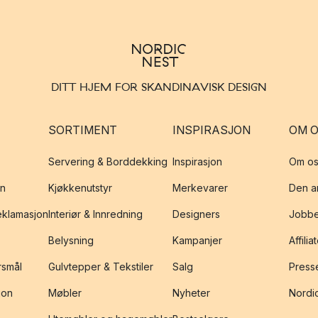
DITT HJEM FOR SKANDINAVISK DESIGN
SORTIMENT
INSPIRASJON
OM 
Servering & Borddekking
Inspirasjon
Om os
on
Kjøkkenutstyr
Merkevarer
Den an
reklamasjon
Interiør & Innredning
Designers
Jobbe
Belysning
Kampanjer
Affilia
rsmål
Gulvtepper & Tekstiler
Salg
Presse
jon
Møbler
Nyheter
Nordic