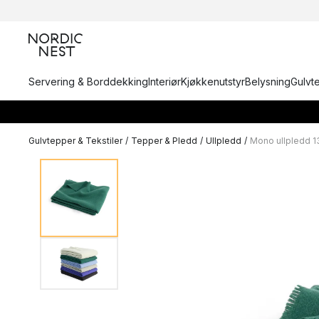
Servering & Borddekking
Interiør
Kjøkkenutstyr
Belysning
Gulvt
Gulvtepper & Tekstiler
/
Tepper & Pledd
/
Ullpledd
/
Mono ullpledd 