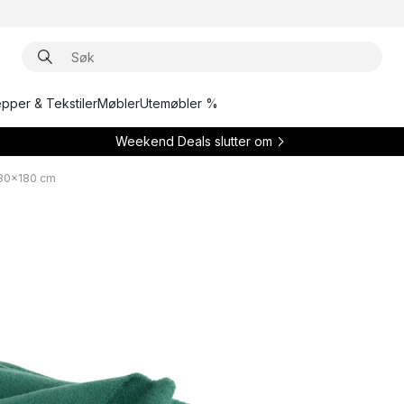
epper & Tekstiler
Møbler
Utemøbler %
Weekend Deals slutter om
130x180 cm