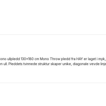
ono ullpledd 130x180 cm Mono Throw pledd fra HAY er laget i myk,
en ull. Pleddets tvinnede struktur skaper unike, diagonale vevde linje