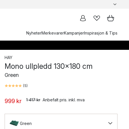
Nyheter
Merkevarer
Kampanjer
Inspirasjon & Tips
HAY
Mono ullpledd 130x180 cm
Green
(
5
)
1 417 kr
Anbefalt pris. inkl. mva
999 kr
Green