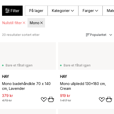
Filter
På lager
Kategorier
Farger
Mate
Nullstill filter
Mono
20
resultater sortert etter
Popularitet
Bare et fåtall igjen
Bare et fåtall igjen
HAY
HAY
Mono badehåndkle 70 x 140
Mono ullpledd 130x180 cm,
cm, Lavender
Cream
379 kr
919 kr
479 kr
1 417 kr