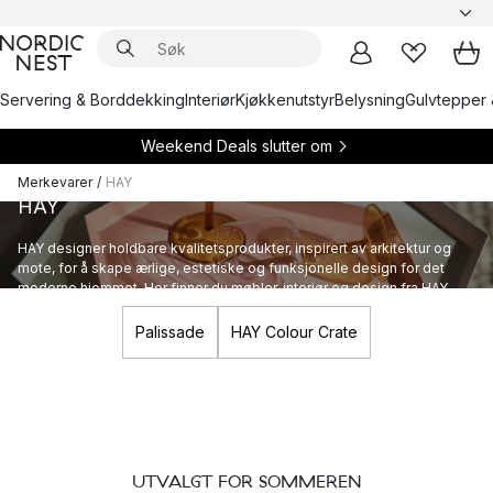
Servering & Borddekking
Interiør
Kjøkkenutstyr
Belysning
Gulvtepper 
Weekend Deals slutter om
Merkevarer
/
HAY
HAY
HAY designer holdbare kvalitetsprodukter, inspirert av arkitektur og
mote, for å skape ærlige, estetiske og funksjonelle design for det
moderne hjemmet. Her finner du møbler, interiør og design fra HAY.
Palissade
HAY Colour Crate
UTVALGT FOR SOMMEREN