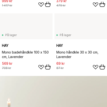
999 kr
379 kr
1 417 kr
479 kr
På lager
På lager
HAY
HAY
Mono badehåndkle 100 x 150
Mono håndkle 30 x 30 cm,
cm, Lavender
Lavender
569 kr
69 kr
708 kr
87 kr