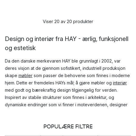
Viser 20 av 20 produkter
Design og interiør fra HAY - ærlig, funksjonell
og estetisk
Da den danske merkevaren HAY ble grunnlagt i 2002, var
deres visjon at de gjennom sofistikert, industriell produksjon
skape
møbler
som passer de behovene som finnes i moderne
hjem. Dette er fremdeles HAYs mål; å gjøre møbler og
interiør
med godt og bærekraftig design tilgjengelig for verden.
Inspirert av stabile strukturer som finnes i arkitektur, og
dynamiske endringer som vi finner i moteverdenen, designer
HAY estetiske og funksjonelle kvalitetsprodukter.
POPULÆRE FILTRE
I tillegg til møbler og interiør, som
puffer
og
tepper
, har HAY
også et stort sortiment med interiørdetaljer som
lysestaker
og