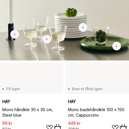
276 kr
523 kr
279 kr
På lager
Bare et fåtall igjen
HAY
HAY
Mono håndkle 30 x 30 cm,
Mono badehåndkle 100 x 150
Steel blue
cm, Cappuccino
69 kr
449 kr
87 kr
708 kr