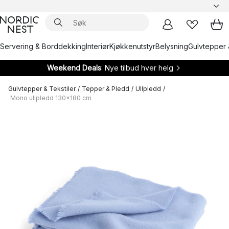
Servering & Borddekking
Interiør
Kjøkkenutstyr
Belysning
Gulvtepper 
Weekend Deals
: Nye tilbud hver helg
Gulvtepper & Tekstiler
/
Tepper & Pledd
/
Ullpledd
/
Mono ullpledd 130x180 cm