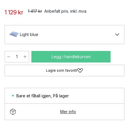
1 417 kr
Anbefalt pris. inkl. mva
1 129 kr
Light blue
Legg i handlekurven
Lagre som favoritt
Bare et fåtall igjen
,
På lager
Mer info