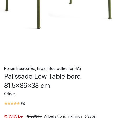
Ronan Bouroullec
,
Erwan Bouroullec
for
HAY
Palissade Low Table bord
81,5x86x38 cm
Olive
(
5
)
8 398 kr
Anbefalt pris. inkl. mva
(-33%)
5 616 kr