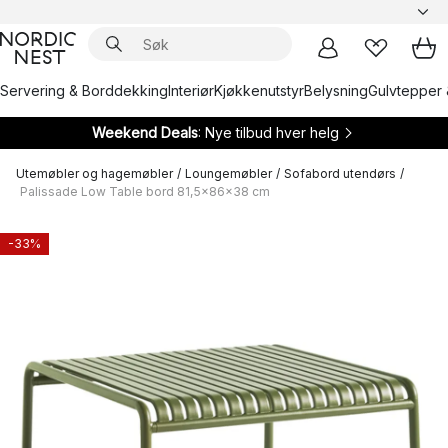
Servering & Borddekking
Interiør
Kjøkkenutstyr
Belysning
Gulvtepper 
Weekend Deals
: Nye tilbud hver helg
Utemøbler og hagemøbler
/
Loungemøbler
/
Sofabord utendørs
/
Palissade Low Table bord 81,5x86x38 cm
-33%