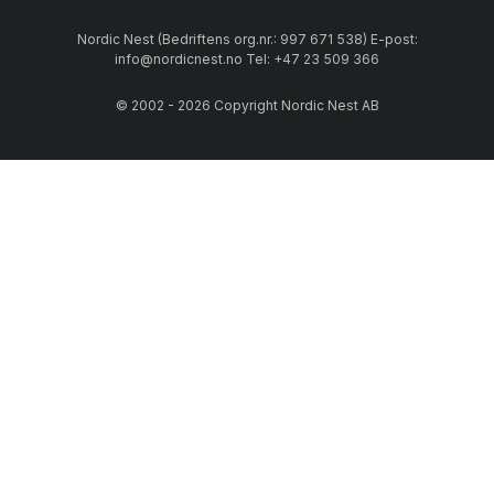
Nordic Nest (Bedriftens org.nr.: 997 671 538) E-post:
info@nordicnest.no Tel: +47 23 509 366
© 2002 - 2026 Copyright Nordic Nest AB