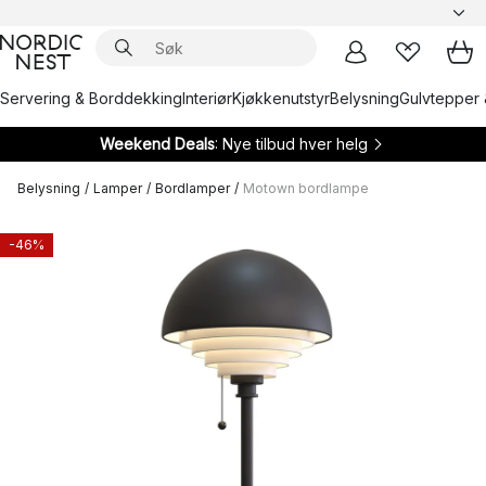
Servering & Borddekking
Interiør
Kjøkkenutstyr
Belysning
Gulvtepper 
Weekend Deals
: Nye tilbud hver helg
Belysning
/
Lamper
/
Bordlamper
/
Motown bordlampe
-46%