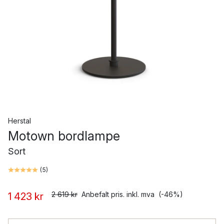
Herstal
Motown bordlampe
Sort
(
5
)
2 619 kr
Anbefalt pris. inkl. mva
(-46%)
1 423 kr