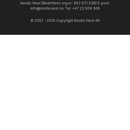
Nordic Nest (Bedriftens org.nr.: 997 671 538) E-post:
info@nordicnest.no Tel: +47 23 509 366
© 2002 - 2026 Copyright Nordic Nest AB