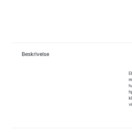
Beskrivelse
E
m
h
h
k
v