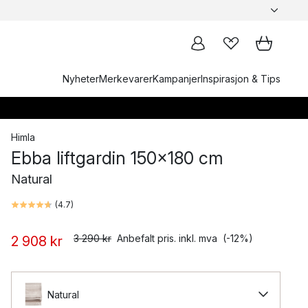
Nyheter
Merkevarer
Kampanjer
Inspirasjon & Tips
Himla
Ebba liftgardin 150x180 cm
Natural
(
4.7
)
3 290 kr
Anbefalt pris. inkl. mva
(-12%)
2 908 kr
Natural