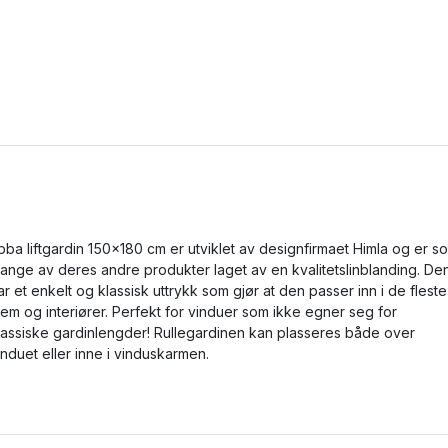
bba liftgardin 150x180 cm er utviklet av designfirmaet Himla og er s
ange av deres andre produkter laget av en kvalitetslinblanding. De
ar et enkelt og klassisk uttrykk som gjør at den passer inn i de fleste
jem og interiører. Perfekt for vinduer som ikke egner seg for
lassiske gardinlengder! Rullegardinen kan plasseres både over
induet eller inne i vinduskarmen.