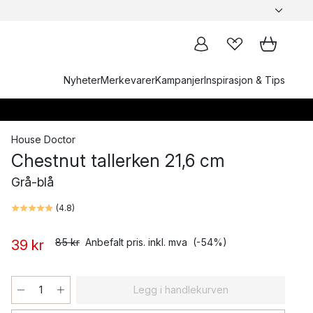
Nyheter
Merkevarer
Kampanjer
Inspirasjon & Tips
House Doctor
Chestnut tallerken 21,6 cm
Grå-blå
(
4.8
)
85 kr
Anbefalt pris. inkl. mva
(-54%)
39 kr
Legg i handlekurven