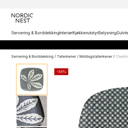
Servering & Borddekking
Interiør
Kjøkkenutstyr
Belysning
Gulvt
Servering & Borddekking
/
Tallerkener
/
Middagstallerkener
/
Chestnu
-54%