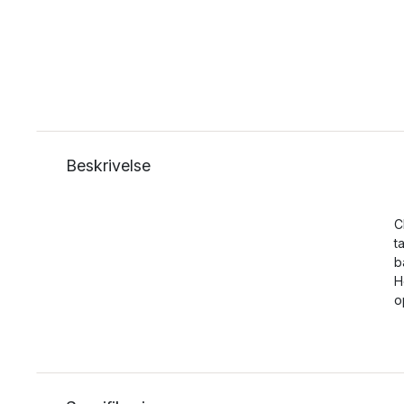
Beskrivelse
C
t
b
H
o