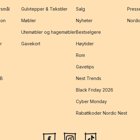
rsmål
Gulvtepper & Tekstiler
Salg
Presse
jon
Møbler
Nyheter
Nordic
Utemøbler og hagemøbler
Bestselgere
r
Gavekort
Høytider
Rom
Gavetips
2B
Nest Trends
Black Friday 2026
Cyber Monday
Rabattkoder Nordic Nest