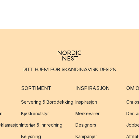
DITT HJEM FOR SKANDINAVISK DESIGN
SORTIMENT
INSPIRASJON
OM 
Servering & Borddekking
Inspirasjon
Om os
on
Kjøkkenutstyr
Merkevarer
Den an
reklamasjon
Interiør & Innredning
Designers
Jobbe
Belysning
Kampanjer
Affilia