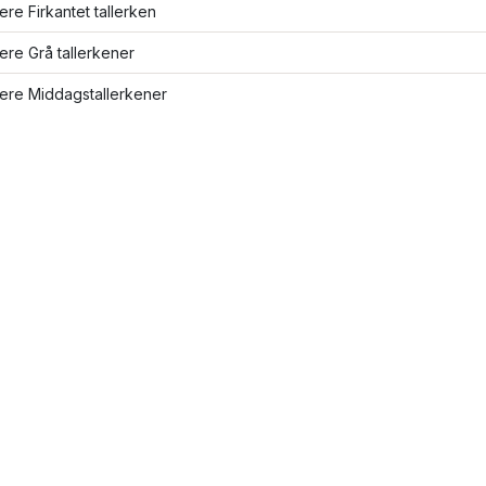
lere Firkantet tallerken
lere Grå tallerkener
lere Middagstallerkener