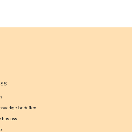
OSS
s
svarlige bedriften
 hos oss
te