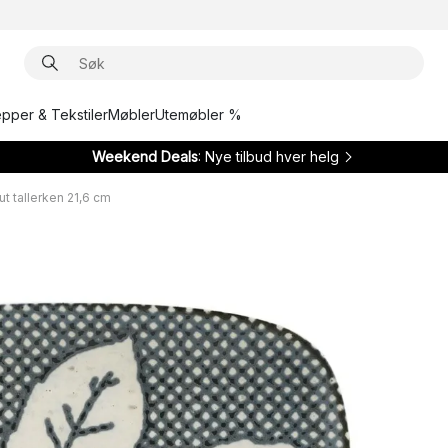
epper & Tekstiler
Møbler
Utemøbler %
Weekend Deals
: Nye tilbud hver helg
t tallerken 21,6 cm