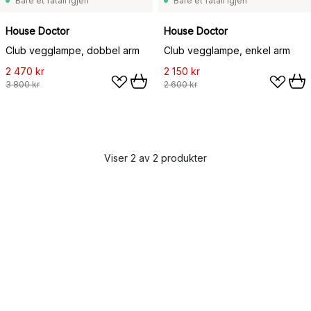
Bare et fåtall igjen
Bare et fåtall igjen
House Doctor
House Doctor
Club vegglampe, dobbel arm
Club vegglampe, enkel arm
2 470 kr
2 150 kr
3 800 kr
2 600 kr
Viser 2 av 2 produkter