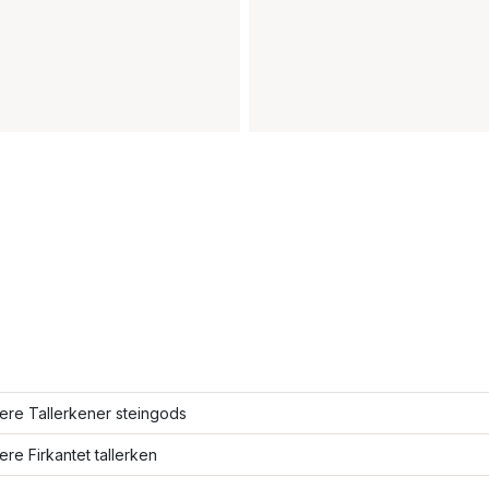
lere Tallerkener steingods
lere Firkantet tallerken