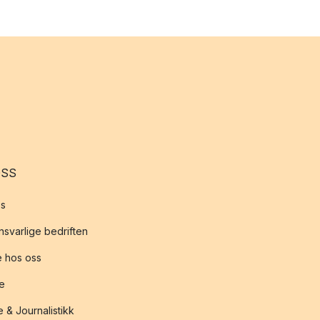
OSS
s
svarlige bedriften
 hos oss
te
 & Journalistikk