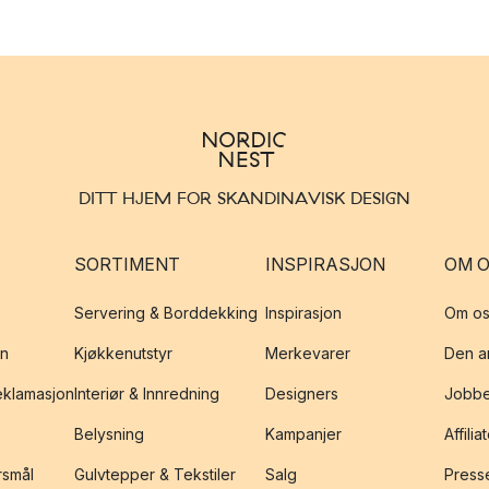
DITT HJEM FOR SKANDINAVISK DESIGN
SORTIMENT
INSPIRASJON
OM 
Servering & Borddekking
Inspirasjon
Om os
on
Kjøkkenutstyr
Merkevarer
Den an
reklamasjon
Interiør & Innredning
Designers
Jobbe
Belysning
Kampanjer
Affilia
rsmål
Gulvtepper & Tekstiler
Salg
Presse