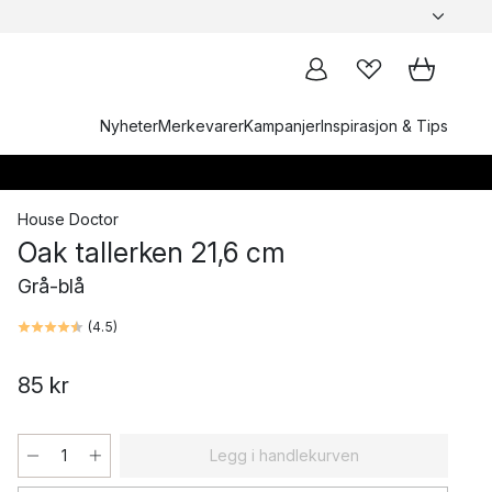
Nyheter
Merkevarer
Kampanjer
Inspirasjon & Tips
House Doctor
Oak tallerken 21,6 cm
Grå-blå
(
4.5
)
85 kr
Legg i handlekurven