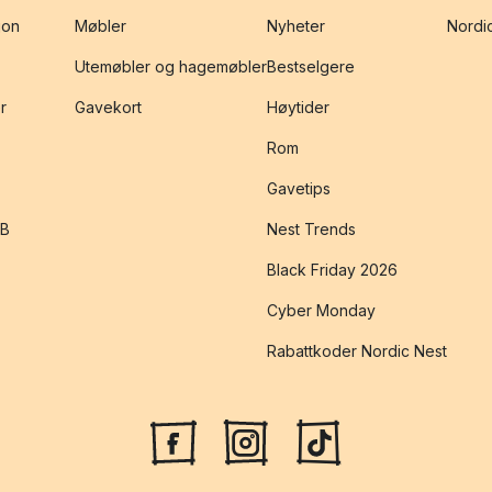
jon
Møbler
Nyheter
Nordic
Utemøbler og hagemøbler
Bestselgere
r
Gavekort
Høytider
Rom
Gavetips
2B
Nest Trends
Black Friday 2026
Cyber Monday
Rabattkoder Nordic Nest