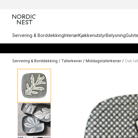
Servering & Borddekking
Interiør
Kjøkkenutstyr
Belysning
Gulvt
Servering & Borddekking
/
Tallerkener
/
Middagstallerkener
/
Oak tal