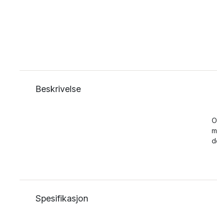
Beskrivelse
O
m
d
Spesifikasjon