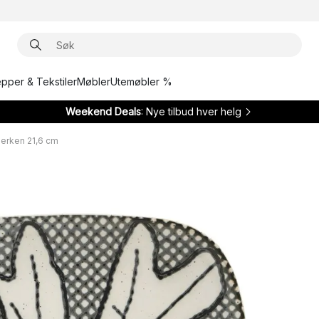
epper & Tekstiler
Møbler
Utemøbler %
Weekend Deals
: Nye tilbud hver helg
lerken 21,6 cm