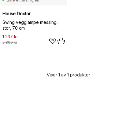
Bare et fåtall igjen
House Doctor
Swing vegglampe messing,
stor, 70 cm
1 237 kr
2 800 kr
Viser 1 av 1 produkter