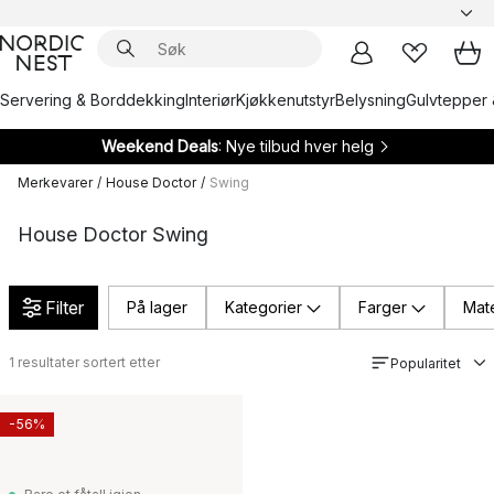
Servering & Borddekking
Interiør
Kjøkkenutstyr
Belysning
Gulvtepper 
Weekend Deals
: Nye tilbud hver helg
Merkevarer
/
House Doctor
/
Swing
House Doctor Swing
Filter
På lager
Kategorier
Farger
Mate
1
resultater sortert etter
Popularitet
-56%