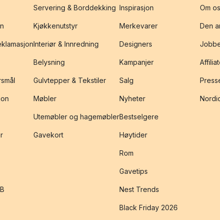
Servering & Borddekking
Inspirasjon
Om os
on
Kjøkkenutstyr
Merkevarer
Den an
reklamasjon
Interiør & Innredning
Designers
Jobbe
Belysning
Kampanjer
Affilia
rsmål
Gulvtepper & Tekstiler
Salg
Presse
jon
Møbler
Nyheter
Nordic
Utemøbler og hagemøbler
Bestselgere
r
Gavekort
Høytider
Rom
Gavetips
2B
Nest Trends
Black Friday 2026