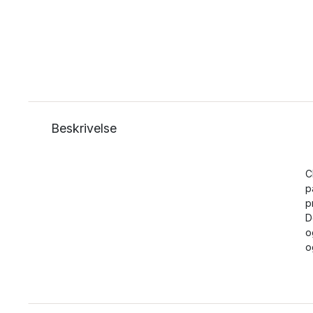
Beskrivelse
C
p
p
D
o
o