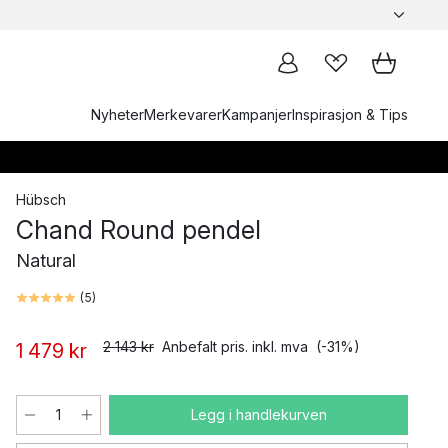
Nyheter
Merkevarer
Kampanjer
Inspirasjon & Tips
Hübsch
Chand Round pendel
Natural
(
5
)
2 143 kr
Anbefalt pris. inkl. mva
(-31%)
1 479 kr
Legg i handlekurven