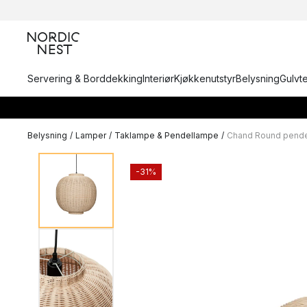
Servering & Borddekking
Interiør
Kjøkkenutstyr
Belysning
Gulvt
Belysning
/
Lamper
/
Taklampe & Pendellampe
/
Chand Round pend
-31%