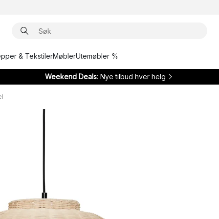
epper & Tekstiler
Møbler
Utemøbler %
Weekend Deals
: Nye tilbud hver helg
el