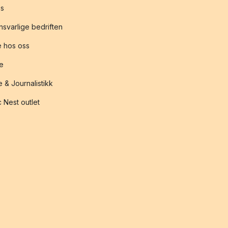
s
svarlige bedriften
 hos oss
te
 & Journalistikk
 Nest outlet