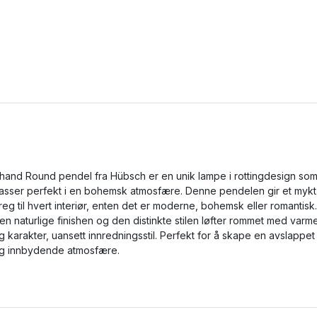
hand Round pendel fra Hübsch er en unik lampe i rottingdesign so
asser perfekt i en bohemsk atmosfære. Denne pendelen gir et mykt
reg til hvert interiør, enten det er moderne, bohemsk eller romantisk.
en naturlige finishen og den distinkte stilen løfter rommet med varm
g karakter, uansett innredningsstil. Perfekt for å skape en avslappet
g innbydende atmosfære.