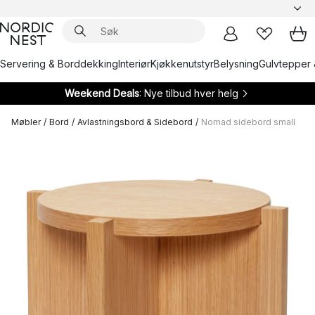
Servering & Borddekking
Interiør
Kjøkkenutstyr
Belysning
Gulvtepper 
Weekend Deals
: Nye tilbud hver helg
Møbler
/
Bord
/
Avlastningsbord & Sidebord
/
Nomad sidebord small