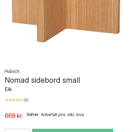
Hübsch
Nomad sidebord small
Eik
(
5
)
941 kr
Anbefalt pris. inkl. mva
669 kr