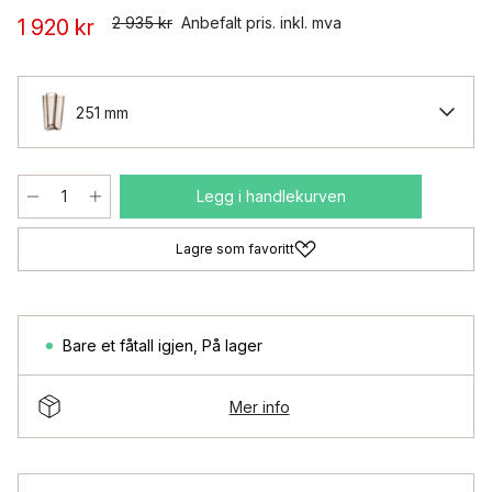
2 935 kr
Anbefalt pris. inkl. mva
1 920 kr
251 mm
Legg i handlekurven
Lagre som favoritt
Bare et fåtall igjen
,
På lager
Mer info