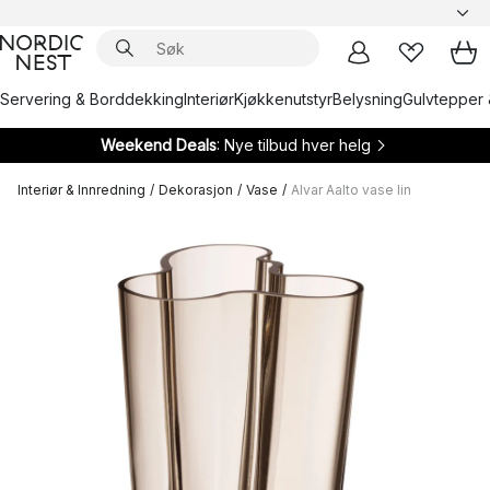
Servering & Borddekking
Interiør
Kjøkkenutstyr
Belysning
Gulvtepper 
Weekend Deals
: Nye tilbud hver helg
Interiør & Innredning
/
Dekorasjon
/
Vase
/
Alvar Aalto vase lin