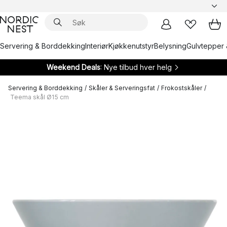
Servering & Borddekking
Interiør
Kjøkkenutstyr
Belysning
Gulvtepper 
Weekend Deals
: Nye tilbud hver helg
Servering & Borddekking
/
Skåler & Serveringsfat
/
Frokostskåler
/
Teema skål Ø15 cm