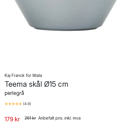
Kaj Franck
for
Iittala
Teema skål Ø15 cm
perlegrå
(
4.9
)
261 kr
Anbefalt pris. inkl. mva
179 kr