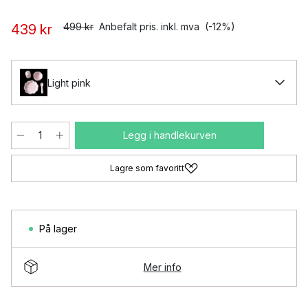
499 kr
Anbefalt pris. inkl. mva
(-12%)
439 kr
Light pink
Legg i handlekurven
Lagre som favoritt
På lager
Mer info