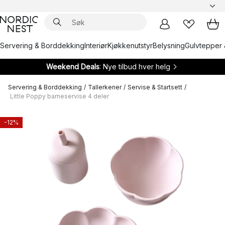
Servering & Borddekking
Interiør
Kjøkkenutstyr
Belysning
Gulvtepper 
Weekend Deals
: Nye tilbud hver helg
Servering & Borddekking
/
Tallerkener
/
Servise & Startsett
/
Little Poppy barneservise 4 deler
-12%