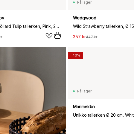
På lager
py
Wedgwood
Madelen Möllard Tulip tallerken, Pink, 28 cm
Wild Strawberry tallerken, Ø 1
357 kr
kr
447 kr
-40%
På lager
Marimekko
1 494 kr
1 049 kr