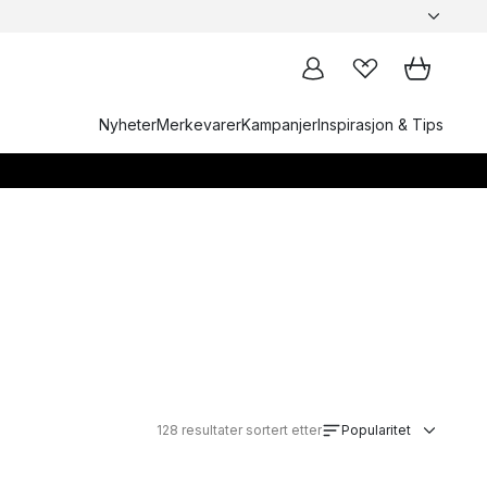
Nyheter
Merkevarer
Kampanjer
Inspirasjon & Tips
128
resultater sortert etter
Popularitet