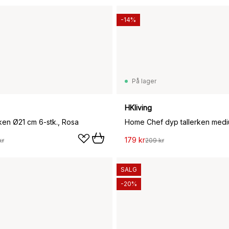
-14%
På lager
HKliving
rken Ø21 cm 6-stk., Rosa
179 kr
kr
209 kr
SALG
-20%