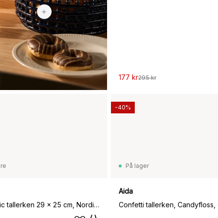
177 kr
295 kr
-40%
are
På lager
Aida
Raw Organic tallerken 29 x 25 cm, Nordic Nude
Confetti tallerken, Candyfloss