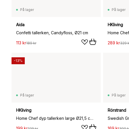
På lager
På lager
Aida
HKliving
Confetti tallerken, Candyfloss, Ø21 cm
113 kr
289 kr
189 kr
329 k
-13%
På lager
På lager
HKliving
Rörstrand
Home Chef dyp tallerken large Ø21,5 cm, Rustic pink
199 kr
169 kr
229 kr
300 k