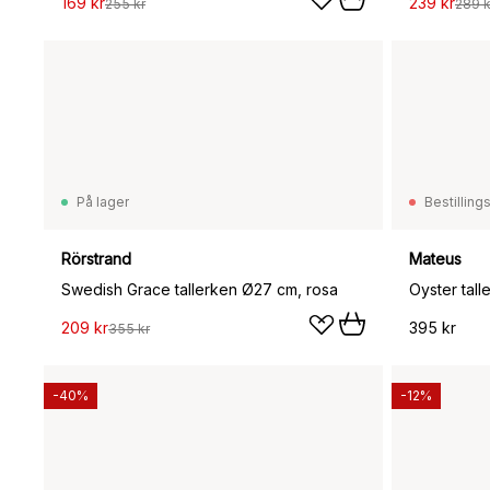
169 kr
239 kr
255 kr
289 k
På lager
Bestilling
Rörstrand
Mateus
Swedish Grace tallerken Ø27 cm, rosa
Oyster tal
209 kr
395 kr
355 kr
-40%
-12%