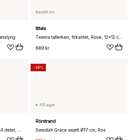
Bestillt inn
Iittala
Røsslyng
Teema tallerken, firkantet, Rose, 12x12 cm 4-pk
689 kr
-38%
På lager
Rörstrand
Unikko & kivet shape tallerken 4 deler, Pink-pear-red-dark green
Swedish Grace asjett Ø17 cm, Ros