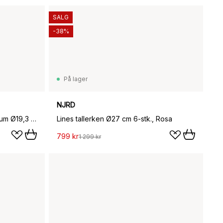
SALG
-38%
På lager
NJRD
Home Chef dyp tallerken medium Ø19,3 cm, Rustic pink
Lines tallerken Ø27 cm 6-stk., Rosa
799 kr
1 299 kr