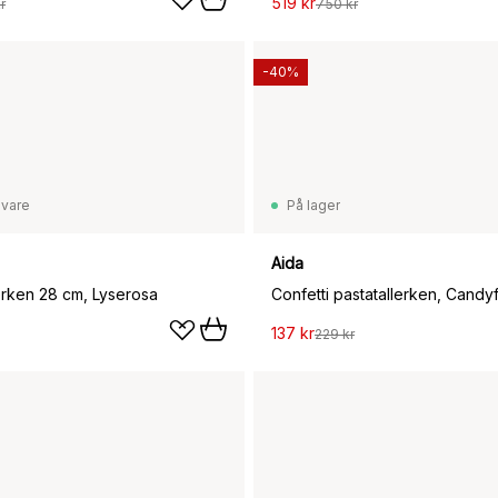
519 kr
r
750 kr
-40%
svare
På lager
Aida
lerken 28 cm, Lyserosa
137 kr
229 kr