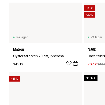
SALG
-20%
På lager
På lager
Mateus
NJRD
Oyster tallerken 20 cm, Lyserosa
Lines talle
345 kr
767 kr
959 
NYHET
-15%