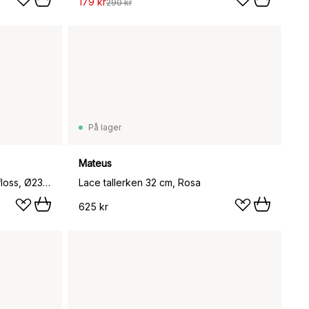
179 kr
290 kr
På lager
Mateus
Confetti pastatallerken, Candyfloss, Ø23 cm
Lace tallerken 32 cm, Rosa
625 kr