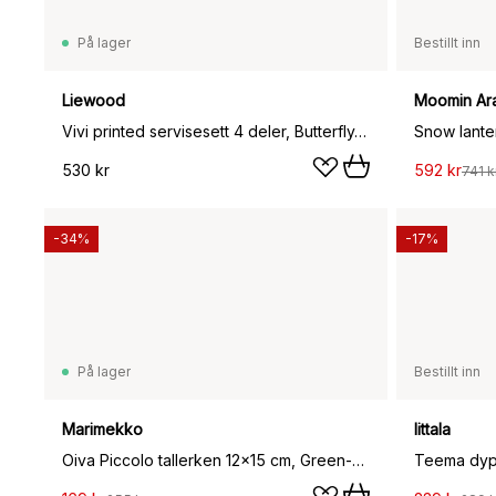
På lager
Bestillt inn
Liewood
Moomin Ar
Vivi printed servisesett 4 deler, Butterfly-apple blossom
530 kr
592 kr
741 k
-34%
-17%
På lager
Bestillt inn
Marimekko
Iittala
Oiva Piccolo tallerken 12x15 cm, Green-pink
Teema dyp 