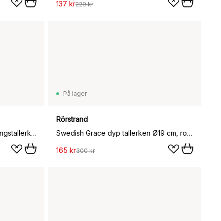
137 kr
229 kr
På lager
Rörstrand
Kjærlighet 30 år Mummi serveringstallerken, Ø30 cm
Swedish Grace dyp tallerken Ø19 cm, rosa
165 kr
300 kr