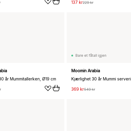
137 kr
r
229 kr
Bare et fåtall igjen
abia
Moomin Arabia
 30 år Mummitallerken, Ø19 cm
369 kr
r
549 kr