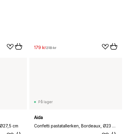
179 kr
218 kr
På lager
Aida
, Ø27,5 cm
Confetti pastatallerken, Bordeaux, Ø23 cm