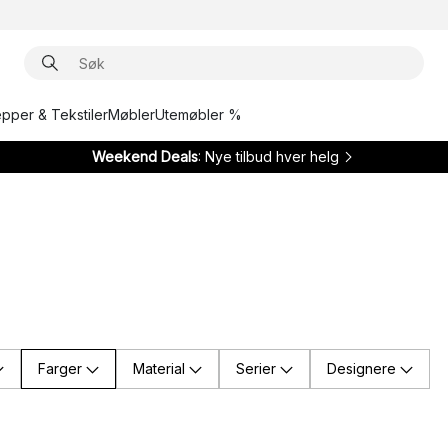
epper & Tekstiler
Møbler
Utemøbler %
Weekend Deals
: Nye tilbud hver helg
Farger
Material
Serier
Designere