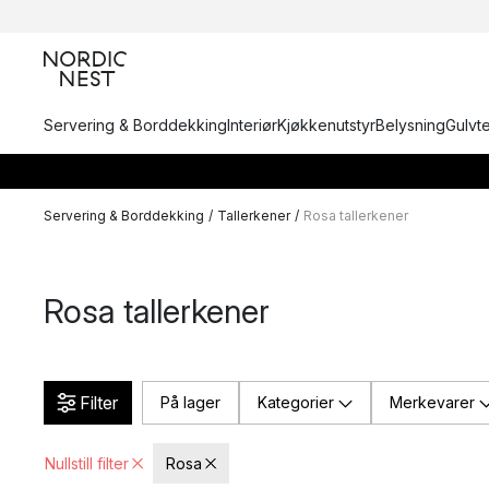
Servering & Borddekking
Interiør
Kjøkkenutstyr
Belysning
Gulvt
Servering & Borddekking
/
Tallerkener
/
Rosa tallerkener
Rosa tallerkener
Filter
På lager
Kategorier
Merkevarer
Nullstill filter
Rosa