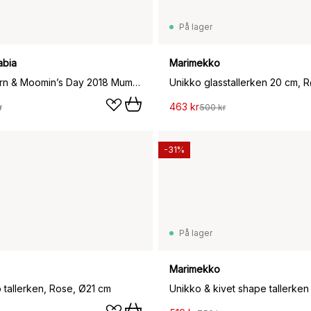
På lager
abia
Marimekko
Snow lantern & Moomin’s Day 2018 Mummitallerkenssett, Ø19 cm
Unikko glasstallerken 20 cm, 
463 kr
r
500 kr
-31%
På lager
Marimekko
tallerken, Rose, Ø21 cm