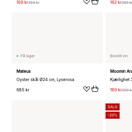
169 kr
162 kr
255 kr
269 k
På lager
Bestillt inn
Mateus
Moomin Ar
Oyster skål Ø24 cm, Lyserosa
Kjærlighet
685 kr
189 kr
299 k
SALG
-20%