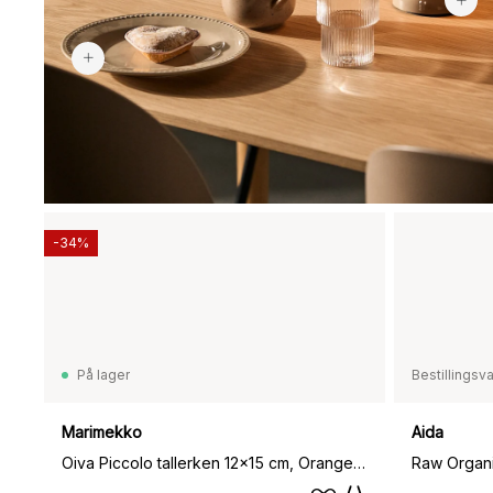
369 kr
-34%
På lager
Bestillingsv
Marimekko
Aida
Oiva Piccolo tallerken 12x15 cm, Orange-pink