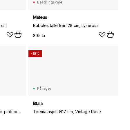
Bestillingsvare
Mateus
5 cm
Bubbles tallerken 28 cm, Lyserosa
395 kr
-18%
På lager
Iittala
Unikko tallerken Ø 20 cm, White-pink-orange
Teema asjett Ø17 cm, Vintage Rose