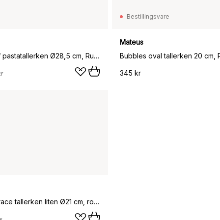
Bestillingsvare
Mateus
Home Chef pastatallerken Ø28,5 cm, Rustic pink
Bubbles oval tallerken 20 cm,
345 kr
r
Swedish Grace tallerken liten Ø21 cm, rosa
r