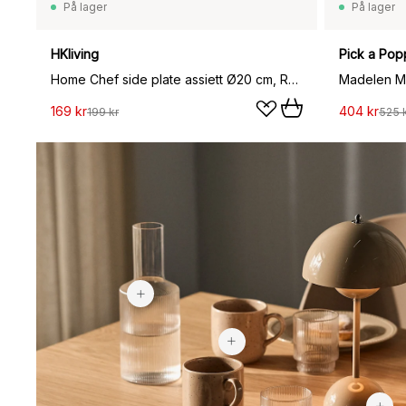
På lager
På lager
HKliving
Pick a Pop
Home Chef side plate assiett Ø20 cm, Rustic pink
169 kr
404 kr
199 kr
525 
438 kr
59 kr