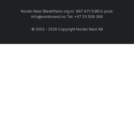
Nordic Nest (Bedriftens org.nr.: 997 671 538) E-post:
info@nordicnest.no Tel: +47 23 509 366
© 2002 - 2026 Copyright Nordic Nest AB