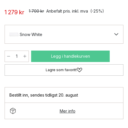
1 700 kr
Anbefalt pris. inkl. mva
(-25%)
1 279 kr
Snow White
Legg i handlekurven
Lagre som favoritt
Bestillt inn
,
sendes tidligst 20. august
Mer info