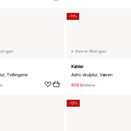
-11%
all igjen
Bare et fåtall igjen
Kähler
tur, Tvillingene
Astro skulptur, Væren
809 kr
kr
905 kr
-12%