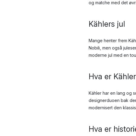
og matche med det øv
Kählers jul
Mange henter frem Kähl
Nobili, men også julese
moderne jul med en tou
Hva er Kähler
Kähler har en lang og 
designerduoen bak den 
modernisert den klassi
Hva er histori