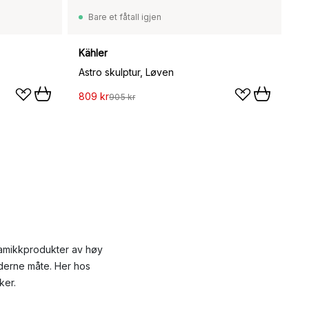
Bare et fåtall igjen
Kähler
Astro skulptur, Løven
809 kr
905 kr
ramikkprodukter av høy
oderne måte. Her hos
ker.