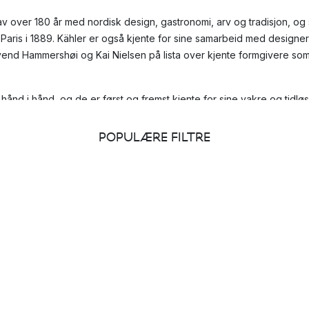
 av over 180 år med nordisk design, gastronomi, arv og tradisjon, og
i Paris i 1889. Kähler er også kjente for sine samarbeid med design
vend Hammershøi og Kai Nielsen på lista over kjente formgivere so
hånd i hånd, og de er først og fremst kjente for sine vakre og tidlø
rartikler i hjem over hele verden.
POPULÆRE FILTRE
 Kählers logo
 de tre bokstavene HAK, og står for Herman A. Kähler. Han var grun
vert var det han som bygde Kählersbakken, hvor keramikken har blit
v leder på fabrikken, og i 1872 ble hans initialer tegnet på undersid
mmershøi den kjente logoen, som siden den gang har dekorert Käh