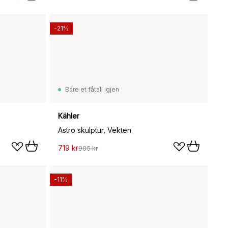
-21%
Bare et fåtall igjen
Kähler
Astro skulptur, Vekten
719 kr
905 kr
-11%