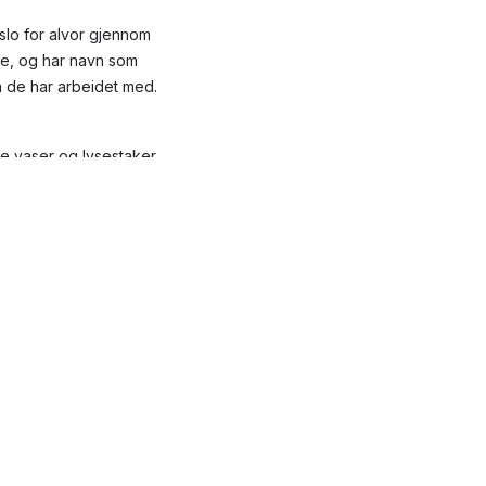
 slo for alvor gjennom
ere, og har navn som
m de har arbeidet med.
se vaser og lysestaker,
nleggeren sin
t produsert siden den
en av flere produkter. I
ler-produktene.