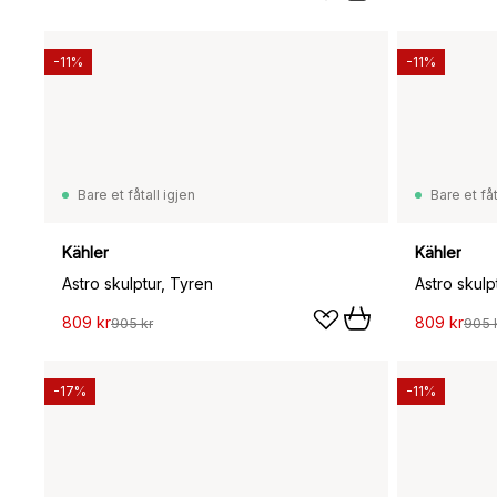
-11%
-11%
Bare et fåtall igjen
Bare et fåt
Kähler
Kähler
Astro skulptur, Tyren
Astro skulp
809 kr
809 kr
905 kr
905 
-17%
-11%