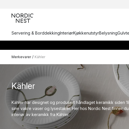
Servering & Borddekking
Interiør
Kjøkkenutstyr
Belysning
Gulvt
Merkevarer
/
Kähler
Kähler
Kähler har designet og produsert håndlaget keramikk siden 18
sine vakre vaser og lysestaker. Her hos Nordic Nest finner du 
interiør av keramikk fra Kähler.