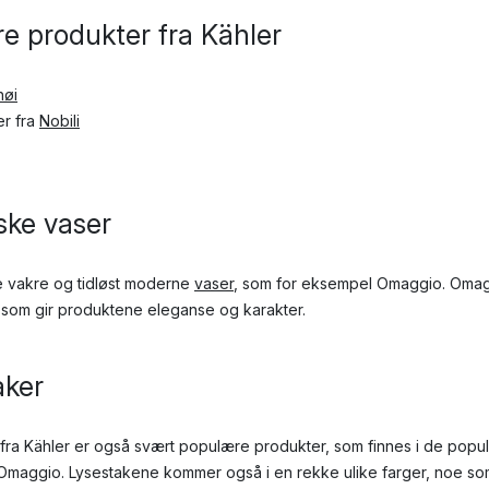
e produkter fra Kähler
øi
er fra
Nobili
iske vaser
ne vakre og tidløst moderne
vaser
, som for eksempel Omaggio. Oma
r, som gir produktene eleganse og karakter.
aker
fra Kähler er også svært populære produkter, som finnes i de popu
Omaggio. Lysestakene kommer også i en rekke ulike farger, noe som 