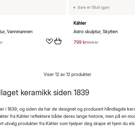
Bare et fåtall igjen
Kähler
ptur, Vannmannen
Astro skulptur, Skytten
799 kr
kr
905 kr
Viser 12 av 12 produkter
laget keramikk siden 1839
ner i 1839, og siden da har de designet og produsert håndlagde ke
ukter fra Kähler reflektere både deres lange historie, men på en m
tort utvalg produkter fra Kähler som hjelper deg skape et hjem du els