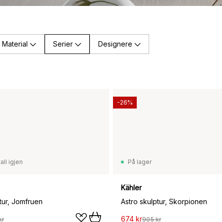
Material
Serier
Designere
-26%
all igjen
På lager
Kähler
tur, Jomfruen
Astro skulptur, Skorpionen
674 kr
kr
905 kr