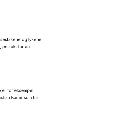
lysestakene og lykene
, perfekt for en
e er for eksempel
istian Bauer som har