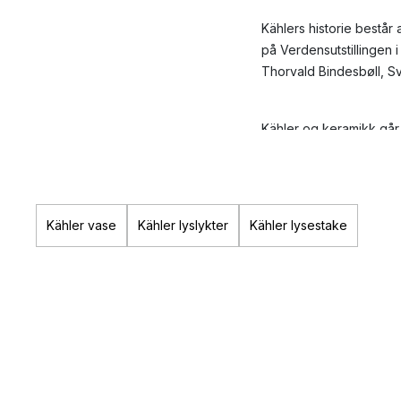
Kählers historie består
på Verdensutstillingen 
Thorvald Bindesbøll, S
Kähler og keramikk går 
som er populære interiø
Historien bak
Kähler vase
Kähler lyslykter
Kähler lysestake
Kählers logo består av
favorittsønn, og etterh
gang.
Herman Kähler var kreati
1913 designet Svend Ha