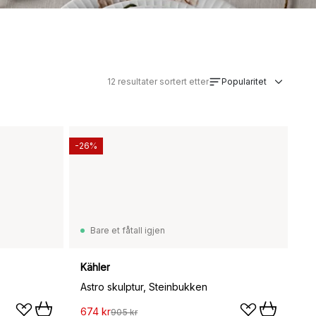
12
resultater sortert etter
Popularitet
-26%
Bare et fåtall igjen
Kähler
Astro skulptur, Steinbukken
674 kr
905 kr