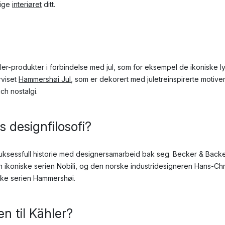
rige
interiøret
ditt.
er-produkter i forbindelse med jul, som for eksempel de ikoniske 
rviset
Hammershøi Jul
, som er dekorert med juletreinspirerte motiver
ch nostalgi.
s designfilosofi?
suksessfull historie med designersamarbeid bak seg. Becker & Back
ikoniske serien Nobili, og den norske industridesigneren Hans-Chr
ske serien Hammershøi.
en til Kähler?