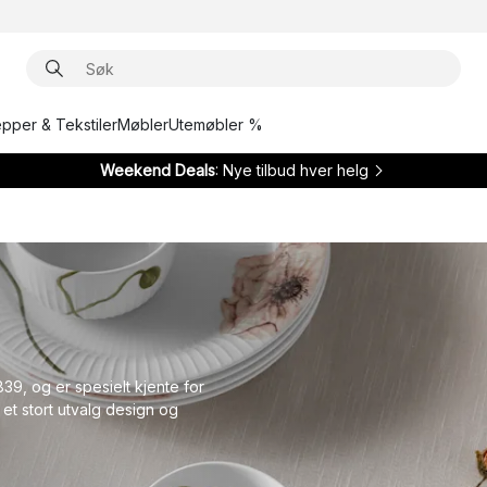
epper & Tekstiler
Møbler
Utemøbler %
Weekend Deals
: Nye tilbud hver helg
39, og er spesielt kjente for
et stort utvalg design og