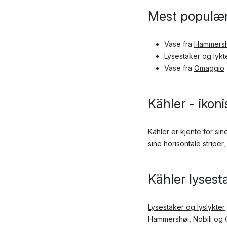
Mest populær
Vase fra
Hammersh
Lysestaker og lykt
Vase fra
Omaggio
Kähler - ikon
Kähler er kjente for si
sine horisontale stripe
Kähler lysest
Lysestaker og lyslykter
Hammershøi, Nobili og 