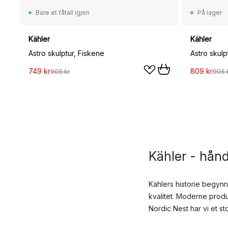
Bare et fåtall igjen
På lager
Kähler
Kähler
Astro skulptur, Fiskene
Astro skul
749 kr
809 kr
905 kr
905 
Kähler - hånd
Kählers historie begyn
kvalitet. Moderne prod
Nordic Nest har vi et s