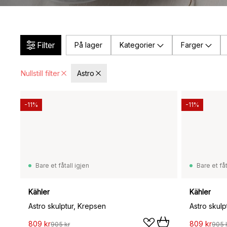
Filter
På lager
Kategorier
Farger
Nullstill filter
Astro
-11%
-11%
Bare et fåtall igjen
Bare et fåt
Kähler
Kähler
Astro skulptur, Krepsen
Astro skulp
809 kr
809 kr
905 kr
905 