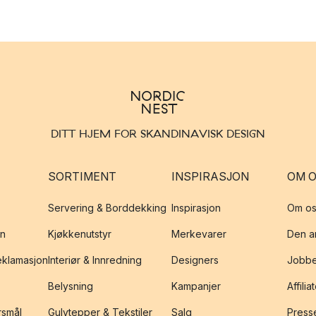
DITT HJEM FOR SKANDINAVISK DESIGN
SORTIMENT
INSPIRASJON
OM 
Servering & Borddekking
Inspirasjon
Om os
on
Kjøkkenutstyr
Merkevarer
Den an
reklamasjon
Interiør & Innredning
Designers
Jobbe
Belysning
Kampanjer
Affilia
rsmål
Gulvtepper & Tekstiler
Salg
Presse