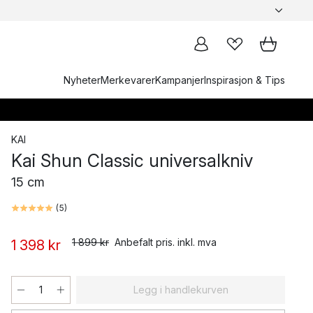
Nyheter
Merkevarer
Kampanjer
Inspirasjon & Tips
KAI
Kai Shun Classic universalkniv
15 cm
(
5
)
1 899 kr
Anbefalt pris. inkl. mva
1 398 kr
Legg i handlekurven