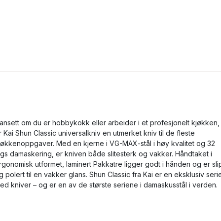
ansett om du er hobbykokk eller arbeider i et profesjonelt kjøkken,
r Kai Shun Classic universalkniv en utmerket kniv til de fleste
jøkkenoppgaver. Med en kjerne i VG-MAX-stål i høy kvalitet og 32
ags damaskering, er kniven både slitesterk og vakker. Håndtaket i
rgonomisk utformet, laminert Pakkatre ligger godt i hånden og er sli
g polert til en vakker glans. Shun Classic fra Kai er en eksklusiv seri
ed kniver – og er en av de største seriene i damaskusstål i verden.