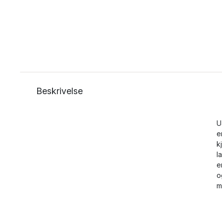
Beskrivelse
U
e
k
l
e
o
m