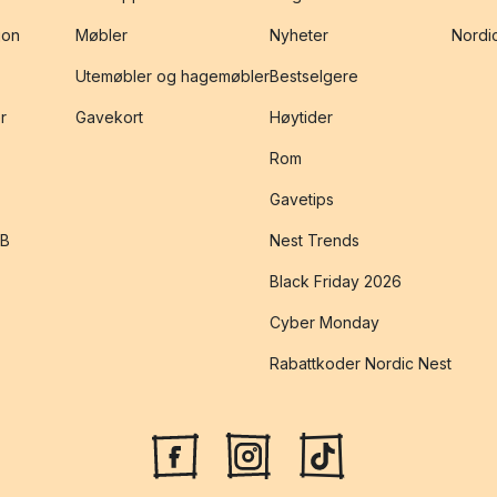
jon
Møbler
Nyheter
Nordic
Utemøbler og hagemøbler
Bestselgere
r
Gavekort
Høytider
Rom
Gavetips
2B
Nest Trends
Black Friday 2026
Cyber Monday
Rabattkoder Nordic Nest