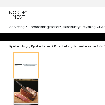
Servering & Borddekking
Interiør
Kjøkkenutstyr
Belysning
Gulvt
Kjøkkenutstyr
/
Kjøkkenkniver & Knivtilbehør
/
Japanske kniver
/
Kai 