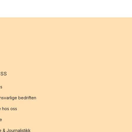
OSS
s
svarlige bedriften
 hos oss
te
 & Journalistikk