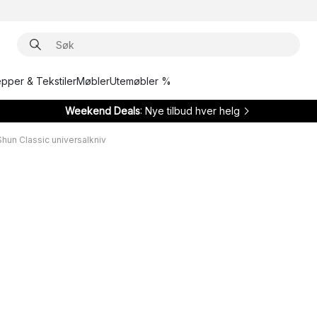
epper & Tekstiler
Møbler
Utemøbler %
Weekend Deals
: Nye tilbud hver helg
Shun Classic universalkniv