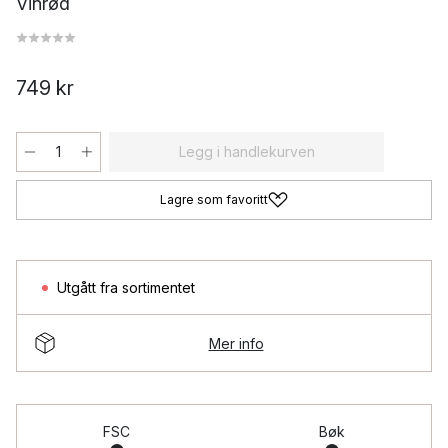
Vinrød
749 kr
Legg i handlekurven
Lagre som favoritt
Utgått fra sortimentet
Mer info
FSC
Bøk