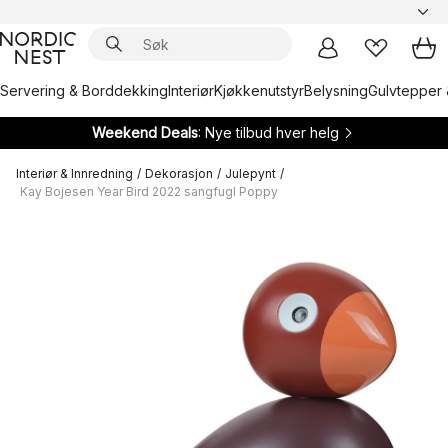
Servering & Borddekking
Interiør
Kjøkkenutstyr
Belysning
Gulvtepper 
Weekend Deals
: Nye tilbud hver helg
Interiør & Innredning
/
Dekorasjon
/
Julepynt
/
Kay Bojesen Year Bird 2022 sangfugl Poppy