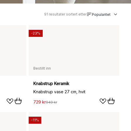
91
resultater sortert etter
Popularitet
-23%
Bestillt inn
Knabstrup Keramik
Knabstrup vase 27 cm, hvit
729 kr
949 kr
-11%