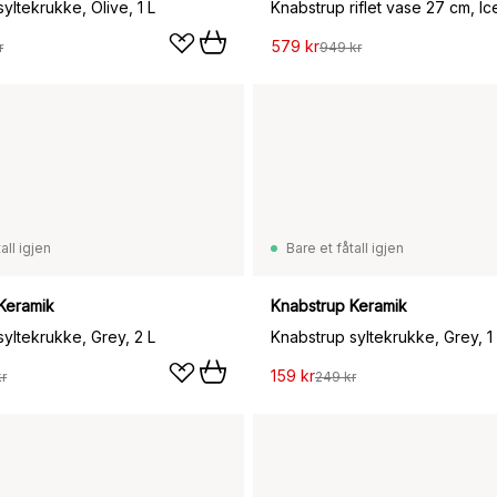
yltekrukke, Olive, 1 L
Knabstrup riflet vase 27 cm, Ic
579 kr
r
949 kr
all igjen
Bare et fåtall igjen
Keramik
Knabstrup Keramik
yltekrukke, Grey, 2 L
Knabstrup syltekrukke, Grey, 1
159 kr
r
249 kr