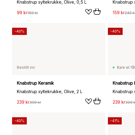
Knabstrup syltekrukke, Olive, 0,5 L
Knabstrup s
99 kr
159 kr
169 kr
249 k
-40%
-40%
Bestillt inn
Bare et fåt
Knabstrup Keramik
Knabstrup 
Knabstrup syltekrukke, Olive, 2 L
Knabstrup s
239 kr
239 kr
399 kr
399 k
-40%
-41%