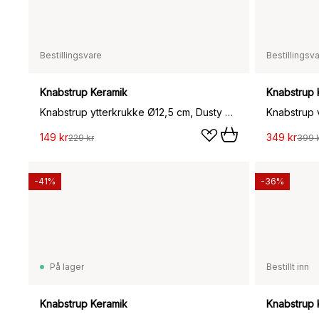
Bestillingsvare
Bestillingsv
Knabstrup Keramik
Knabstrup 
Knabstrup ytterkrukke Ø12,5 cm, Dusty blue
Knabstrup v
149 kr
349 kr
229 kr
399 
-41%
-36%
På lager
Bestillt inn
Knabstrup Keramik
Knabstrup 