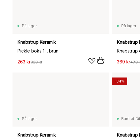
På lager
På lager
Knabstrup Keramik
Knabstrup 
Pickle boks 1 l, brun
Knabstrup d
263 kr
369 kr
329 kr
479 
-34%
På lager
Bare et fåt
Knabstrup Keramik
Knabstrup 