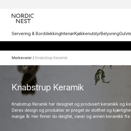
Servering & Borddekking
Interiør
Kjøkkenutstyr
Belysning
Gulvt
Merkevarer
/
Knabstrup Keramik
Knabstrup Keramik
Knabstrup Keramik har designet og produsert keramikk og ke
Deres design og produkter er preget av stolthet og kjærlighe
mange år. Her finner du deigfat, vaser og annen keramikk fra