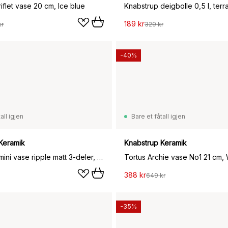
iflet vase 20 cm, Ice blue
Knabstrup deigbolle 0,5 l, terr
189 kr
kr
329 kr
-40%
all igjen
Bare et fåtall igjen
Keramik
Knabstrup Keramik
Knabstrup mini vase ripple matt 3-deler, Misty green-celadon green-dark green
Tortus Archie vase No1 21 cm, 
388 kr
649 kr
-35%