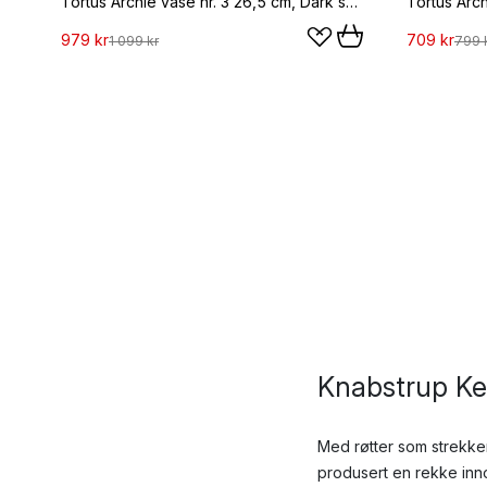
Tortus Archie vase nr. 3 26,5 cm, Dark sand
979 kr
709 kr
1 099 kr
799 
Knabstrup Ker
Med røtter som strekke
produsert en rekke inno