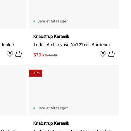
Bare et fåtall igjen
Knabstrup Keramik
ark blue
Tortus Archie vase No1 21 cm, Bordeaux
579 kr
649 kr
-10%
Bare et fåtall igjen
Knabstrup Keramik