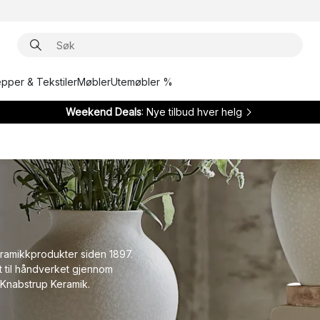
epper & Tekstiler
Møbler
Utemøbler %
Weekend Deals
: Nye tilbud hver helg
ramikkprodukter siden 1897.
t til håndverket gjennom
 Knabstrup Keramik.