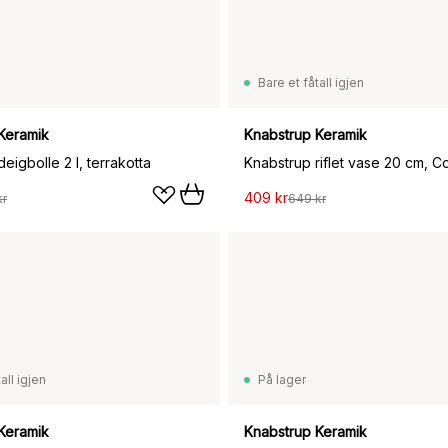
Bare et fåtall igjen
Keramik
Knabstrup Keramik
eigbolle 2 l, terrakotta
Knabstrup riflet vase 20 cm, Co
409 kr
kr
649 kr
all igjen
På lager
Keramik
Knabstrup Keramik