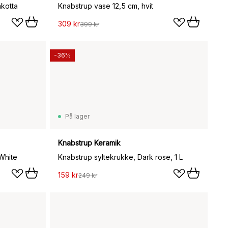
akotta
Knabstrup vase 12,5 cm, hvit
309 kr
399 kr
-36%
På lager
Knabstrup Keramik
White
Knabstrup syltekrukke, Dark rose, 1 L
159 kr
249 kr