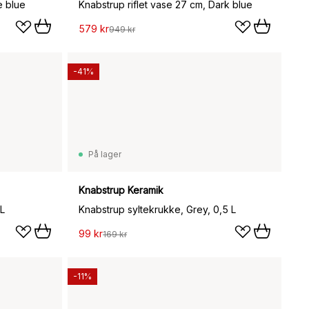
e blue
Knabstrup riflet vase 27 cm, Dark blue
579 kr
949 kr
-41%
På lager
Knabstrup Keramik
 L
Knabstrup syltekrukke, Grey, 0,5 L
99 kr
169 kr
-11%