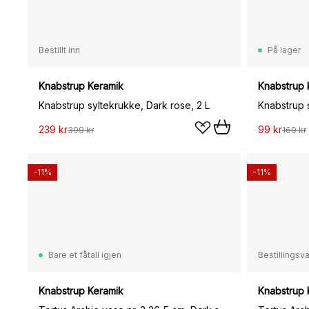
Bestillt inn
På lager
Knabstrup Keramik
Knabstrup 
Knabstrup syltekrukke, Dark rose, 2 L
Knabstrup s
239 kr
99 kr
399 kr
169 kr
-11%
-11%
Bare et fåtall igjen
Bestillingsv
Knabstrup Keramik
Knabstrup 