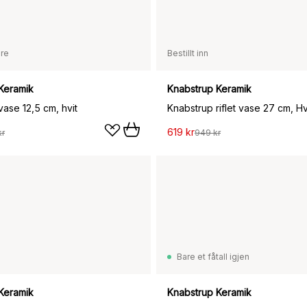
are
Bestillt inn
Keramik
Knabstrup Keramik
ase 12,5 cm, hvit
Knabstrup riflet vase 27 cm, Hv
619 kr
kr
949 kr
Bare et fåtall igjen
Keramik
Knabstrup Keramik