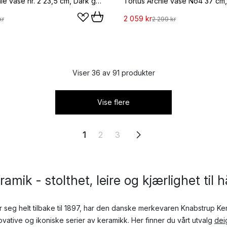
Tortus Archie vase nr. 2 23,5 cm, Dark green
Tortus Archie vase No4 37 cm,
2 059 kr
kr
2 299 kr
Viser 36 av 91 produkter
Vise flere
1
2
3
amik - stolthet, leire og kjærlighet til 
r seg helt tilbake til 1897, har den danske merkevaren Knabstrup K
vative og ikoniske serier av keramikk. Her finner du vårt utvalg
dei