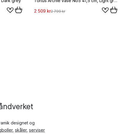
 Dark grey
Tortus Archie vase No5 41,5 cm, Light grey
2 509 kr
2 799 kr
håndverket
eramik designet og
gboller
,
skåler
,
serviser