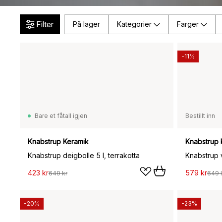
Filter
På lager
Kategorier
Farger
-11%
Bare et fåtall igjen
Bestillt inn
Knabstrup Keramik
Knabstrup 
Knabstrup deigbolle 5 l, terrakotta
Knabstrup 
423 kr
579 kr
649 kr
649 
-20%
-23%