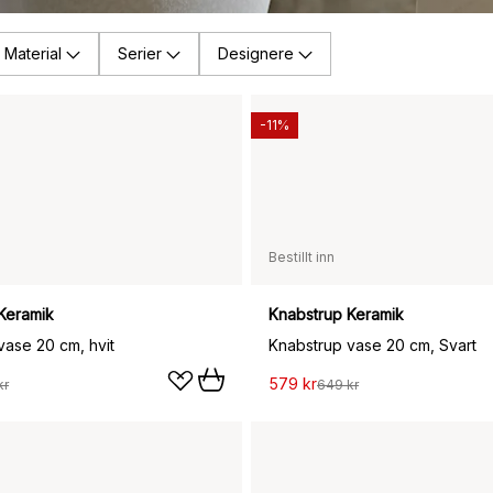
Material
Serier
Designere
-11%
Bestillt inn
Keramik
Knabstrup Keramik
vase 20 cm, hvit
Knabstrup vase 20 cm, Svart
579 kr
kr
649 kr