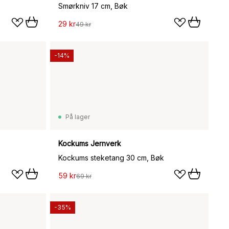
Smørkniv 17 cm, Bøk
29 kr
49 kr
-14%
På lager
Kockums Jernverk
Kockums steketang 30 cm, Bøk
59 kr
69 kr
-35%