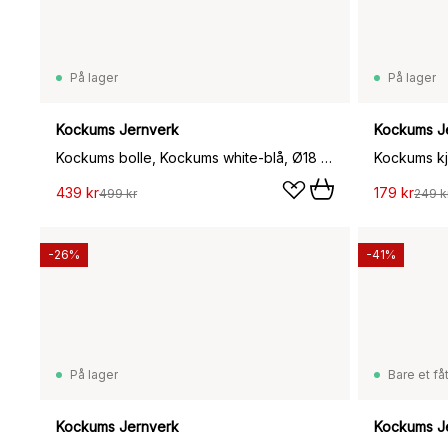
På lager
På lager
Kockums Jernverk
Kockums J
Kockums bolle, Kockums white-blå, Ø18 cm
Kockums kj
439 kr
179 kr
499 kr
249 k
-26%
-41%
På lager
Bare et fåt
Kockums Jernverk
Kockums J