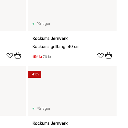
På lager
Kockums Jernverk
Kockums grilltang, 40 cm
69 kr
79 kr
-41%
På lager
Kockums Jernverk