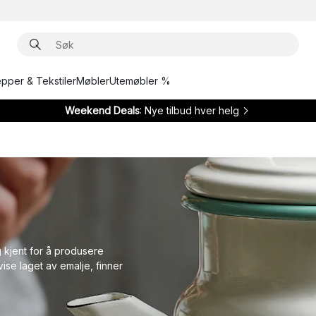
epper & Tekstiler
Møbler
Utemøbler %
Weekend Deals
: Nye tilbud hver helg
kjent for å produsere
vise laget av emalje, finner