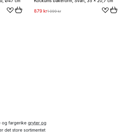
nd, Ø47 cm
Kockums bakeform, Svart, 35 × 20,7 cm
879 kr
1 099 kr
e og fargerike
gryter og
er det store sortimentet