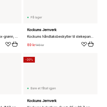
På lager
Kockums Jernverk
Kockums ildfast form, Cream Lux-grønn, rund, Ø24 cm
Kockums håndtaksbeskytter til stekepanne karbonstål, 5 x 19 cm-neopren
89 kr
149 kr
-20%
Bare et fåtall igjen
Kockums Jernverk