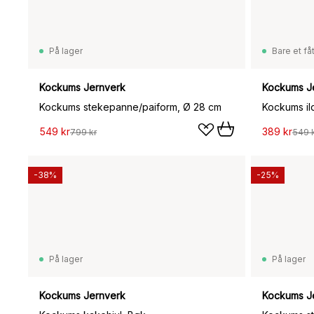
På lager
Bare et fåt
Kockums Jernverk
Kockums J
Kockums stekepanne/paiform, Ø 28 cm
549 kr
389 kr
799 kr
549 
-38%
-25%
På lager
På lager
Kockums Jernverk
Kockums J