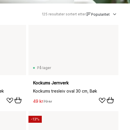
125
resultater sortert etter
Popularitet
På lager
Kockums Jernverk
øk
Kockums tresleiv oval 30 cm, Bøk
49 kr
79 kr
-13%