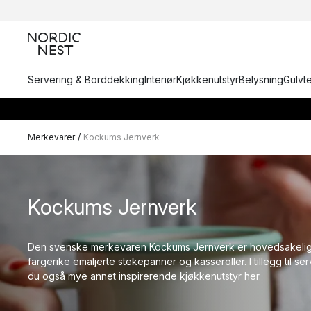
Servering & Borddekking
Interiør
Kjøkkenutstyr
Belysning
Gulvt
Merkevarer
/
Kockums Jernverk
Kockums Jernverk
Den svenske merkevaren Kockums Jernverk er hovedsakelig 
fargerike emaljerte stekepanner og kasseroller. I tillegg til ser
du også mye annet inspirerende kjøkkenutstyr her.