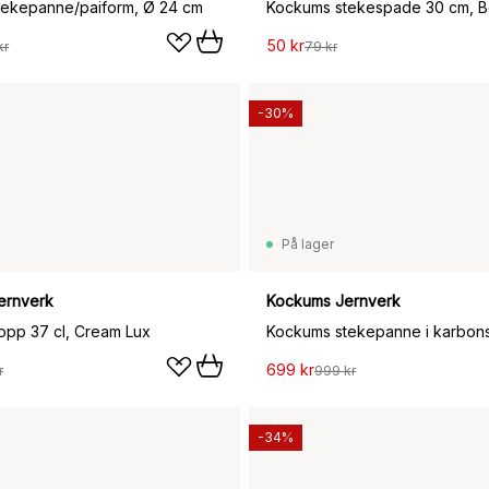
tekepanne/paiform, Ø 24 cm
Kockums stekespade 30 cm, 
50 kr
kr
79 kr
-30%
På lager
ernverk
Kockums Jernverk
pp 37 cl, Cream Lux
699 kr
r
999 kr
-34%