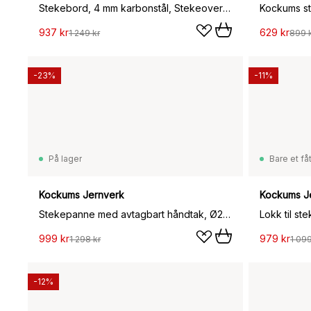
Stekebord, 4 mm karbonstål, Stekeoverflate 45 x 22 cm
Kockums s
937 kr
629 kr
1 249 kr
899 
-23%
-11%
På lager
Bare et fåt
Kockums Jernverk
Kockums J
Stekepanne med avtagbart håndtak, Ø28 cm
Lokk til ste
999 kr
979 kr
1 298 kr
1 099
-12%