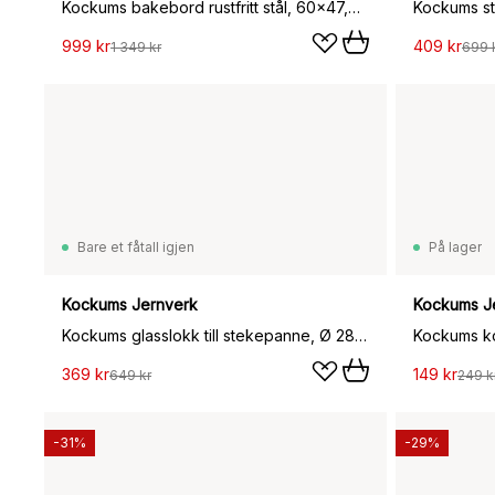
Kockums bakebord rustfritt stål, 60x47,5 cm
Kockums s
999 kr
409 kr
1 349 kr
699 
Bare et fåtall igjen
På lager
Kockums Jernverk
Kockums J
Kockums glasslokk till stekepanne, Ø 28 cm
Kockums ko
369 kr
149 kr
649 kr
249 k
-31%
-29%