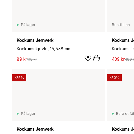
På lager
Bestillt inn
Kockums Jernverk
Kockums J
Kockums kjevle, 15,5x8 cm
89 kr
439 kr
119 kr
499 
-25%
-30%
På lager
Bare et fåt
Kockums Jernverk
Kockums J