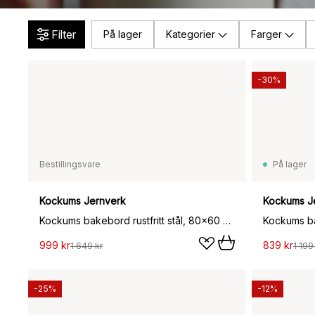
Filter
På lager
Kategorier
Farger
-30%
Bestillingsvare
På lager
Kockums Jernverk
Kockums J
Kockums bakebord rustfritt stål, 80x60 cm
999 kr
839 kr
1 649 kr
1 199
-25%
-12%