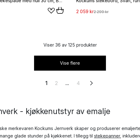
Kockums stekespade med hull 30 cm, Bøk
Kockums stekebord, Svart, ru
2 059 kr
2 299 kr
Viser 36 av 125 produkter
Vise flere
1
2
...
4
verk - kjøkkenutstyr av emalje
enske merkevaren Kockums Jernverk skaper og produserer emaljert
ange glade stunder på kjøkkenet. I tillegg til
stekepanner
, inkluder