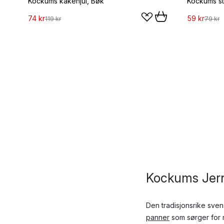
Kockums kakehjul, Bøk
74 kr
59 kr
119 kr
79 kr
Kockums Jern
Den tradisjonsrike sv
panner
som sørger for m