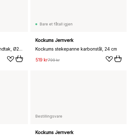
Bare et fåtall igjen
Kockums Jernverk
Stekepanne med avtagbart håndtak, Ø24 cm
Kockums stekepanne karbonstål, 24 cm
519 kr
799 kr
Bestillingsvare
Kockums Jernverk