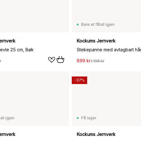
Bare et fåtall igjen
ernverk
Kockums Jernverk
evle 25 cm, Bøk
899 kr
r
1 198 kr
-37%
all igjen
På lager
ernverk
Kockums Jernverk