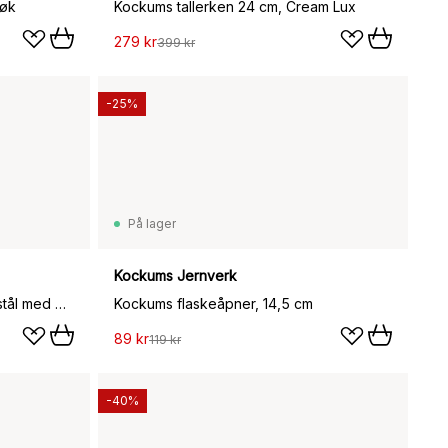
Bøk
Kockums tallerken 24 cm, Cream Lux
279 kr
399 kr
-25%
På lager
Kockums Jernverk
Kockums stekepanne i karbonstål med ergonomisk håndtak, Ø28 cm
Kockums flaskeåpner, 14,5 cm
89 kr
119 kr
-40%