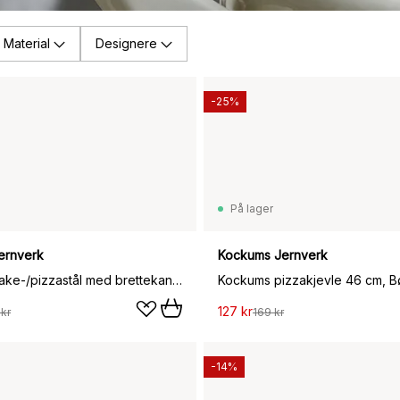
Material
Designere
-25%
På lager
ernverk
Kockums Jernverk
Kockums bake-/pizzastål med brettekant, 37 x 32 cm
Kockums pizzakjevle 46 cm, B
127 kr
 kr
169 kr
-14%