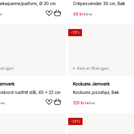
tekepanne/paiform, Ø 30 cm
Crêpesvender 30 cm, Bøk
49 kr
kr
69 kr
-13%
all igjen
Bare et fåtall igjen
ernverk
Kockums Jernverk
kebord rustfritt stål, 45 x 22 cm
Kockums pizzahjul, Bøk
129 kr
 kr
149 kr
-25%