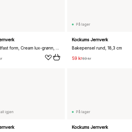
På lager
ernverk
Kockums Jernverk
Kockums ildfast form, Cream lux-grønn, 23×13,5 cm
Bakepensel rund, 18,3 cm
59 kr
kr
69 kr
all igjen
På lager
ernverk
Kockums Jernverk