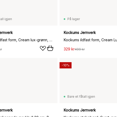
all igjen
På lager
ernverk
Kockums Jernverk
Kockums ildfast form, Cream lux-grønn, rund, Ø28 cm
329 kr
kr
499 kr
-10%
Bare et fåtall igjen
ernverk
Kockums Jernverk