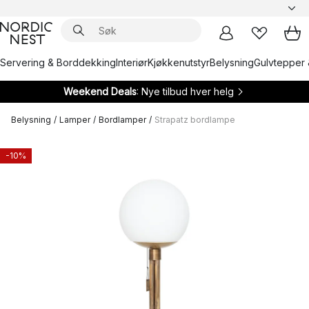
Servering & Borddekking
Interiør
Kjøkkenutstyr
Belysning
Gulvtepper 
Weekend Deals
: Nye tilbud hver helg
Belysning
/
Lamper
/
Bordlamper
/
Strapatz bordlampe
-10%