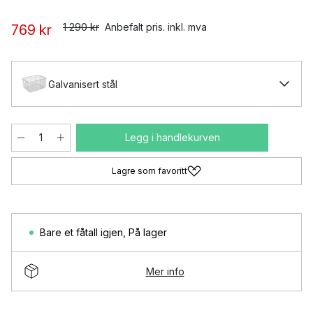
1 290 kr
Anbefalt pris. inkl. mva
769 kr
Galvanisert stål
Legg i handlekurven
Lagre som favoritt
Bare et fåtall igjen
,
På lager
Mer info