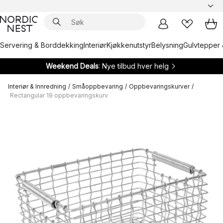
Servering & Borddekking
Interiør
Kjøkkenutstyr
Belysning
Gulvtepper 
Weekend Deals
: Nye tilbud hver helg
Interiør & Innredning
/
Småoppbevaring
/
Oppbevaringskurver
/
Rectangular 19 oppbevaringskurv