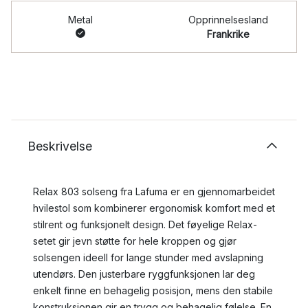
Metal
Opprinnelsesland
Frankrike
Beskrivelse
Relax 803 solseng fra Lafuma er en gjennomarbeidet
hvilestol som kombinerer ergonomisk komfort med et
stilrent og funksjonelt design. Det føyelige Relax-
setet gir jevn støtte for hele kroppen og gjør
solsengen ideell for lange stunder med avslapning
utendørs. Den justerbare ryggfunksjonen lar deg
enkelt finne en behagelig posisjon, mens den stabile
konstruksjonen gir en trygg og behagelig følelse. En