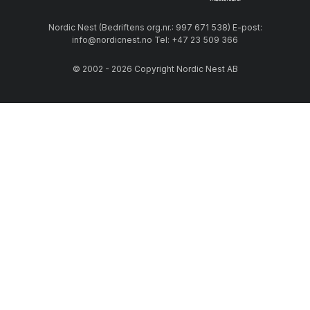
Nordic Nest (Bedriftens org.nr.: 997 671 538) E-post:
info@nordicnest.no Tel: +47 23 509 366
© 2002 - 2026 Copyright Nordic Nest AB