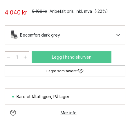
5 160 kr
Anbefalt pris. inkl. mva
(-22%)
4 040 kr
Becomfort dark grey
Legg i handlekurven
Lagre som favoritt
Bare et fåtall igjen
,
På lager
Mer info