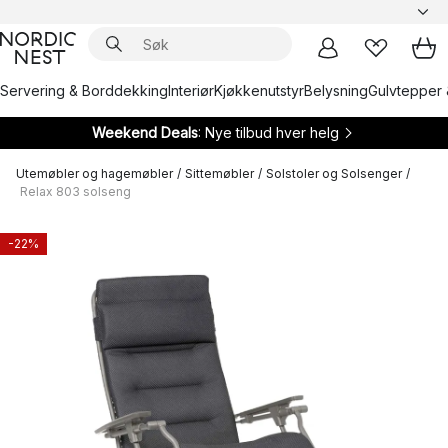
Servering & Borddekking
Interiør
Kjøkkenutstyr
Belysning
Gulvtepper 
Weekend Deals
: Nye tilbud hver helg
Utemøbler og hagemøbler
/
Sittemøbler
/
Solstoler og Solsenger
/
Relax 803 solseng
-22%