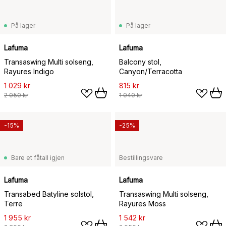
På lager
På lager
Lafuma
Lafuma
Transaswing Multi solseng,
Balcony stol,
Rayures Indigo
Canyon/Terracotta
1 029 kr
815 kr
2 050 kr
1 040 kr
-15%
-25%
Bare et fåtall igjen
Bestillingsvare
Lafuma
Lafuma
Transabed Batyline solstol,
Transaswing Multi solseng,
Terre
Rayures Moss
1 955 kr
1 542 kr