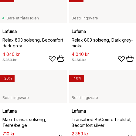
Bare et fåtall igjen
Bestillingsvare
Lafuma
Lafuma
Relax 803 solseng, Becomfort
Relax 803 solseng, Dark grey-
dark grey
moka
4 040 kr
4 040 kr
5 160 kr
5 160 kr
-20%
-40%
Bestillingsvare
Bestillingsvare
Lafuma
Lafuma
Maxi Transat solseng,
Transabed BeComfort solstol,
Terre/beige
Becomfort silver
710 kr
2 359 kr