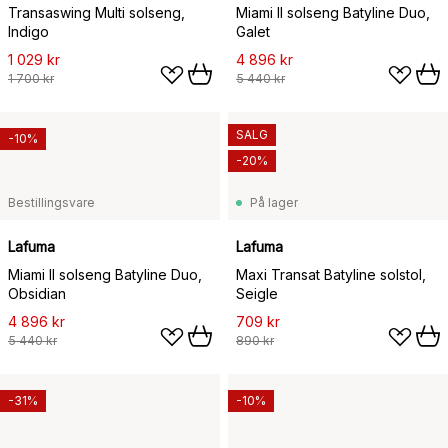
Transaswing Multi solseng,
Miami II solseng Batyline Duo,
Indigo
Galet
1 029 kr
4 896 kr
1 700 kr
5 440 kr
SALG
-10%
-20%
Bestillingsvare
På lager
Lafuma
Lafuma
Miami II solseng Batyline Duo,
Maxi Transat Batyline solstol,
Obsidian
Seigle
4 896 kr
709 kr
5 440 kr
890 kr
-31%
-10%