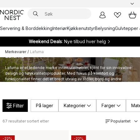
Servering & Borddekking
Interiør
Kjøkkenutstyr
Belysning
Gulvtepper 
Weekend Deals
: Nye tilbud hver helg
Merkevarer
/
Lafuma
Lafuma
Lafuma er et ledende merke innen utemøbler, kjent for sin innovative
design og høykvalitetsprodukter. Med fokus på komfort og
funksjonalitet finner det et bredt utvalg av stoler, bord og andre
utemøbler fra Lafuma.
Filter
På lager
Kategorier
Farger
Mate
67
resultater sortert etter
Popularitet
-22%
-22%