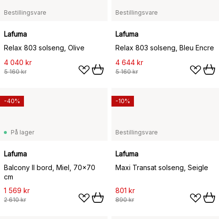
Bestillingsvare
Bestillingsvare
Lafuma
Lafuma
Relax 803 solseng, Olive
Relax 803 solseng, Bleu Encre
4 040 kr
4 644 kr
5 160 kr
5 160 kr
-40%
-10%
På lager
Bestillingsvare
Lafuma
Lafuma
Balcony II bord, Miel, 70x70
Maxi Transat solseng, Seigle
cm
1 569 kr
801 kr
2 610 kr
890 kr