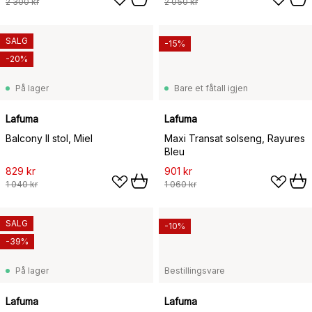
2 300 kr
2 050 kr
SALG
-15%
-20%
På lager
Bare et fåtall igjen
Lafuma
Lafuma
Balcony II stol, Miel
Maxi Transat solseng, Rayures
Bleu
829 kr
901 kr
1 040 kr
1 060 kr
SALG
-10%
-39%
På lager
Bestillingsvare
Lafuma
Lafuma