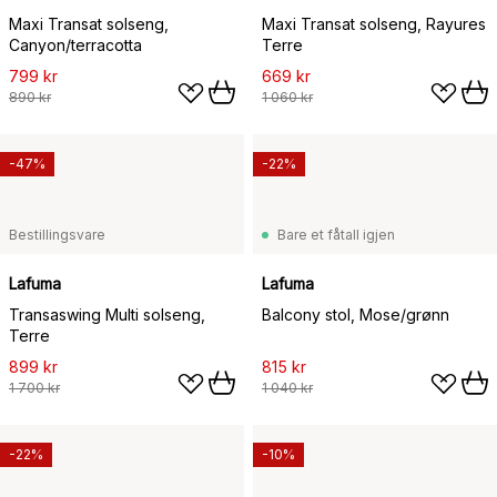
Maxi Transat solseng,
Maxi Transat solseng, Rayures
Canyon/terracotta
Terre
799 kr
669 kr
890 kr
1 060 kr
-47%
-22%
Bestillingsvare
Bare et fåtall igjen
Lafuma
Lafuma
Transaswing Multi solseng,
Balcony stol, Mose/grønn
Terre
899 kr
815 kr
1 700 kr
1 040 kr
-22%
-10%