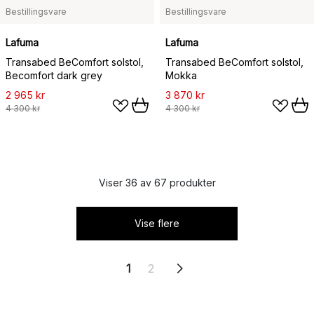
Bestillingsvare
Bestillingsvare
Lafuma
Lafuma
Transabed BeComfort solstol,
Transabed BeComfort solstol,
Becomfort dark grey
Mokka
2 965 kr
3 870 kr
4 300 kr
4 300 kr
Viser 36 av 67 produkter
Vise flere
1
2