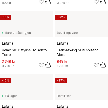
890 kr
3 925 kr
-10%
-50%
Bare et fåtall igjen
Bestillingsvare
Lafuma
Lafuma
Relax 601 Batyline Iso solstol,
Transaswing Multi solseng,
Terre
Moss
3 348 kr
849 kr
3 720 kr
1 700 kr
-10%
-37%
På lager
Bestillt inn
Lafuma
Lafuma