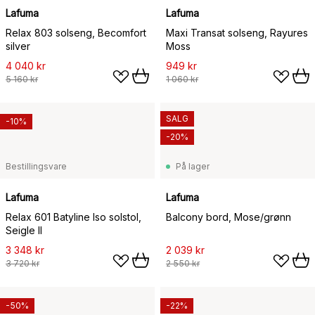
Lafuma
Lafuma
Relax 803 solseng, Becomfort
Maxi Transat solseng, Rayures
silver
Moss
4 040 kr
949 kr
5 160 kr
1 060 kr
SALG
-10%
-20%
Bestillingsvare
På lager
Lafuma
Lafuma
Relax 601 Batyline Iso solstol,
Balcony bord, Mose/grønn
Seigle II
3 348 kr
2 039 kr
3 720 kr
2 550 kr
-50%
-22%