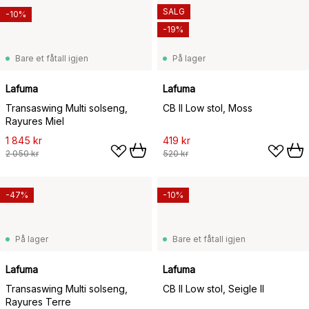
SALG
-10%
-19%
Bare et fåtall igjen
På lager
Lafuma
Lafuma
Transaswing Multi solseng,
CB II Low stol, Moss
Rayures Miel
1 845 kr
419 kr
2 050 kr
520 kr
-47%
-10%
På lager
Bare et fåtall igjen
Lafuma
Lafuma
Transaswing Multi solseng,
CB II Low stol, Seigle II
Rayures Terre